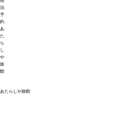
宿
泊
予
約
あ
た
ら
し
や
旅
館
あたらしや旅館