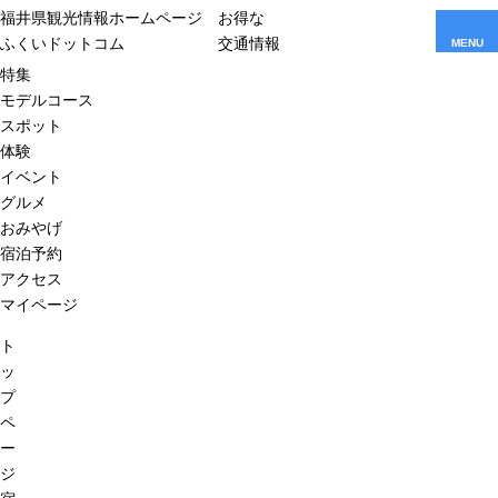
福井県観光情報ホームページ
お得な
ふくいドットコム
交通情報
MENU
特集
モデルコース
スポット
体験
イベント
グルメ
おみやげ
宿泊予約
アクセス
マイページ
ト
ッ
プ
ペ
ー
ジ