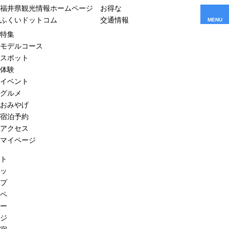
福井県観光情報ホームページ
お得な
ふくいドットコム
交通情報
MENU
特集
モデルコース
スポット
体験
イベント
グルメ
おみやげ
宿泊予約
アクセス
マイページ
ト
ッ
プ
ペ
ー
ジ