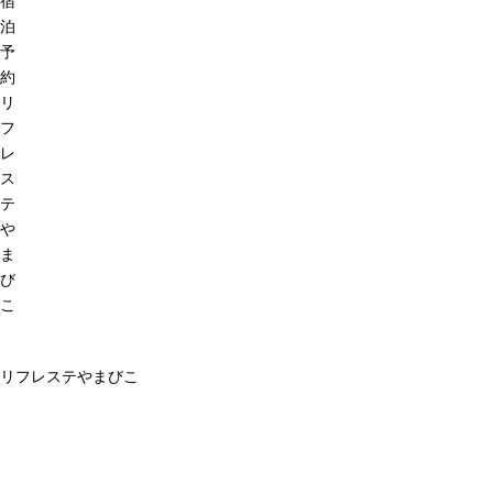
宿
泊
予
約
リ
フ
レ
ス
テ
や
ま
び
こ
リフレステやまびこ