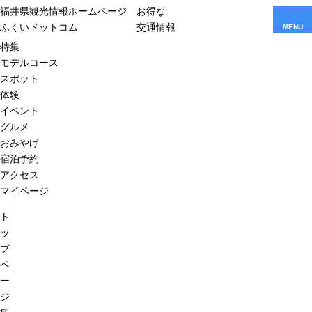
福井県観光情報ホームページ
お得な
ふくいドットコム
交通情報
MENU
特集
モデルコース
スポット
体験
イベント
グルメ
おみやげ
宿泊予約
アクセス
マイページ
ト
ッ
プ
ペ
ー
ジ