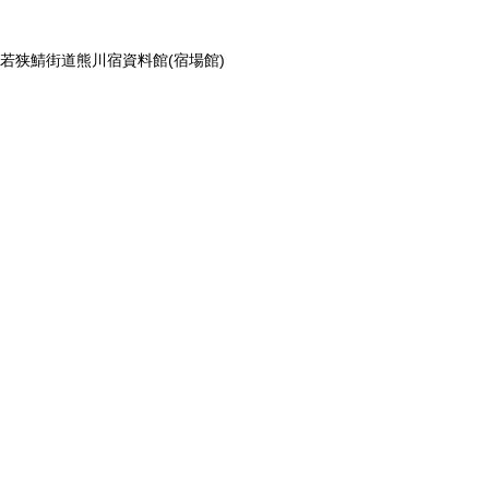
若狭鯖街道熊川宿資料館(宿場館)