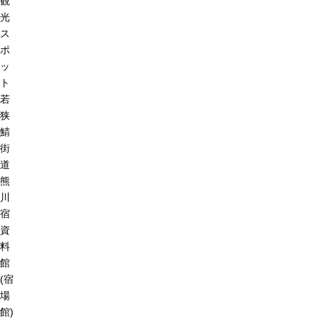
観
光
ス
ポ
ッ
ト
若
狭
鯖
街
道
熊
川
宿
資
料
館
(宿
場
館)