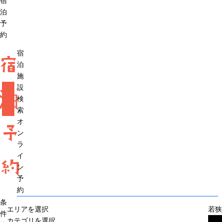
宿
泊
予
約
宿
宿
泊
施
設
泊
検
索
オ
予
ン
ラ
イ
約
ン
予
約
条
エリアを選択
若狭
件
カテゴリを選択