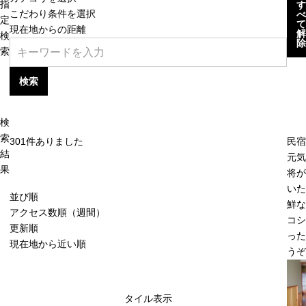
指
す
こだわり条件を選択
べ
定
て
現在地からの距離
解
検
除
索
検索
検
索
301
件ありました
民宿
結
元気
果
将が
いた
並び順
鮮な
アクセス数順（週間）
コシ
更新順
った
現在地から近い順
うぞ
タイル表示