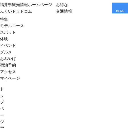
福井県観光情報ホームページ
お得な
ふくいドットコム
交通情報
MENU
特集
モデルコース
スポット
体験
イベント
グルメ
おみやげ
宿泊予約
アクセス
マイページ
ト
ッ
プ
ペ
ー
ジ