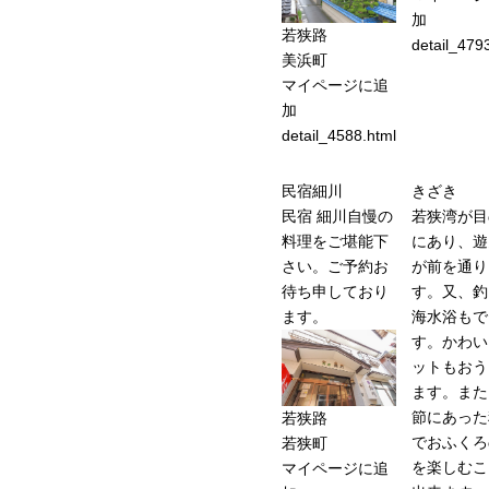
加
若狭路
detail_479
美浜町
マイページに追
加
detail_4588.html
民宿細川
きざき
民宿 細川自慢の
若狭湾が目
料理をご堪能下
にあり、遊
さい。ご予約お
が前を通り
待ち申しており
す。又、釣
ます。
海水浴もで
す。かわい
ットもおう
ます。また
節にあった
若狭路
でおふくろ
若狭町
を楽しむこ
マイページに追