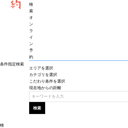
約
検
索
オ
ン
ラ
イ
ン
予
約
条件指定検索
エリアを選択
カテゴリを選択
こだわり条件を選択
現在地からの距離
検索
検