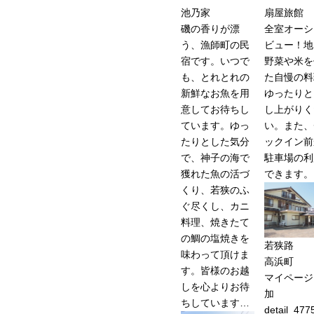
池乃家
扇屋旅館
磯の香りが漂
全室オーシ
う、漁師町の民
ビュー！地
宿です。いつで
野菜や米を
も、とれとれの
た自慢の料
新鮮なお魚を用
ゆったりと
意してお待ちし
し上がりく
ています。ゆっ
い。また、
たりとした気分
ックイン前
で、神子の海で
駐車場の利
獲れた魚の活づ
できます。
くり、若狭のふ
ぐ尽くし、カニ
料理、焼きたて
の鯛の塩焼きを
若狭路
味わって頂けま
高浜町
す。皆様のお越
マイページ
しを心よりお待
加
ちしています…
detail_477