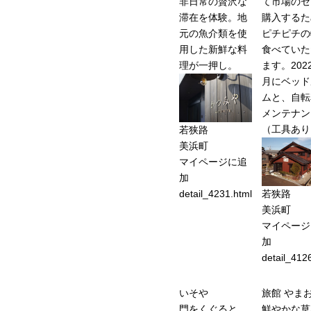
非日常の贅沢な
て市場のセ
滞在を体験。地
購入するた
元の魚介類を使
ピチピチの
用した新鮮な料
食べていた
理が一押し。
ます。202
月にベッド
ムと、自転
メンテナン
（工具あり
若狭路
美浜町
マイページに追
加
detail_4231.html
若狭路
美浜町
マイページ
加
detail_412
いそや
旅館 やま
門をくぐると、
鮮やかな草