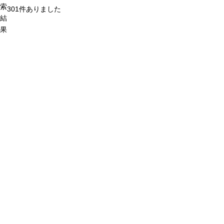
索
301
件ありました
結
果