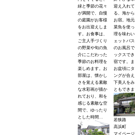
緑と季節の花々
迎え入れて
が満開で、自慢
る、海から
の庭園がお客様
お宿。地元
をお出迎えしま
菜魚を使っ
す。お食事は、
理を味わい
ご主人手づくり
ェットバス
の野菜や旬の魚
のお風呂で
介にこだわった
ックスでき
季節のお料理を
宿です。ま
楽しめます。お
お盆頃にタ
部屋は、懐かし
ングが合え
さを覚える素敵
下美人をみ
な水彩画が描か
ともできま
れており、和を
感じる素敵な空
間で、ゆったり
とした時間…
若狭路
高浜町
マイページ