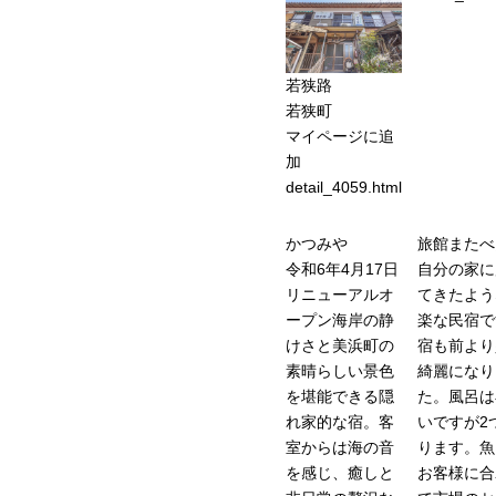
若狭路
若狭町
マイページに追
加
detail_4059.html
かつみや
旅館またべ
令和6年4月17日
自分の家に
リニューアルオ
てきたよう
ープン海岸の静
楽な民宿で
けさと美浜町の
宿も前より
素晴らしい景色
綺麗になり
を堪能できる隠
た。風呂は
れ家的な宿。客
いですが2
室からは海の音
ります。魚
を感じ、癒しと
お客様に合