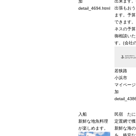
出来ます。
加
出張もおう
detail_4694.html
ます。予算
できます。
ネスの予算
御相談いた
す。(会社
若狭路
小浜市
マイページ
加
detail_438
入船
民宿 たに
新鮮な地魚料理
定置網で獲
が楽しめます。
新鮮な海の
を、格安な