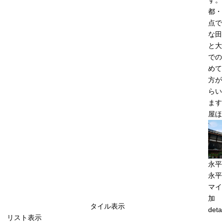
都・
点で
な田
と大
での
めて
方が
らい
ます
屋ほ
永平
永平
マイ
加
タイル表示
deta
リスト表示