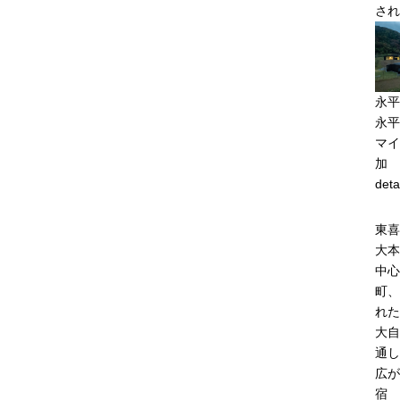
され
永平
永平
マイ
加
deta
東喜
大本
中心
町、
れた
大自
通し
広が
宿