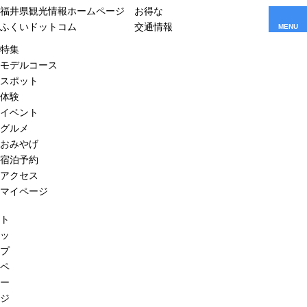
福井県観光情報ホームページ
お得な
ふくいドットコム
交通情報
MENU
特集
モデルコース
スポット
体験
イベント
グルメ
おみやげ
宿泊予約
アクセス
マイページ
ト
ッ
プ
ペ
ー
ジ