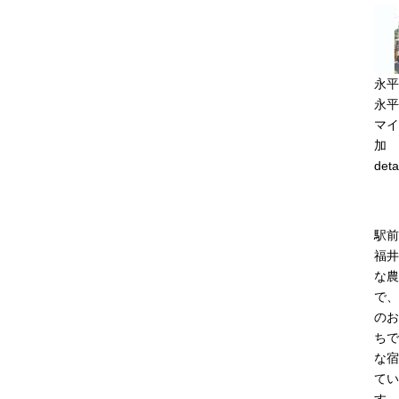
永平
永平
マイ
加
deta
駅前
福井
な農
で、
のお
ちで
な宿
てい
す。