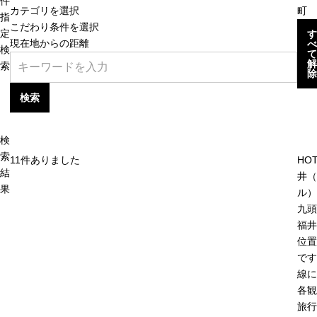
件
カテゴリを選択
町
指
こだわり条件を選択
定
す
現在地からの距離
べ
検
て
解
索
除
検索
検
索
11
件ありました
HOT
結
井（
果
ル）
九頭
福井
位置
です
線に
各観
旅行