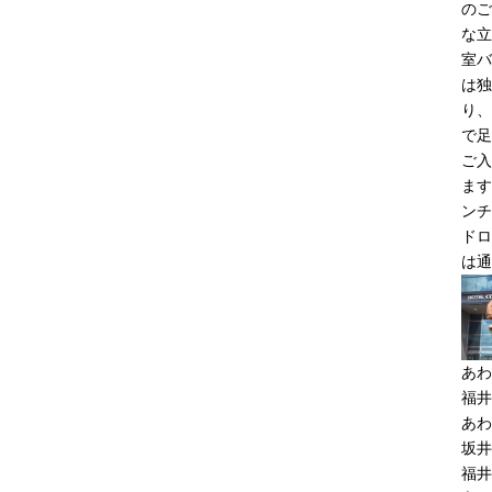
のご
な立
室バ
は独
り、
で足
ご入
ます
ンチ
ドロ
は通
あわ
福井
あわ
坂井
福井