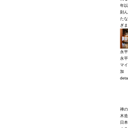
年以
刻ん
たな
ぎま
永平
永平
マイ
加
deta
禅の
木造
日本