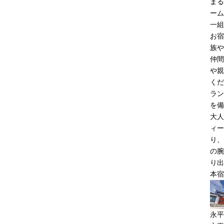
まる
ーム
一組
お宿
族や
仲間
や親
くだ
ラン
を備
大人
ィー
り、
の腕
り出
本宿
永平