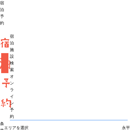
宿
泊
予
約
宿
宿
泊
施
設
泊
検
索
オ
予
ン
ラ
イ
約
ン
予
約
条
エリアを選択
永平