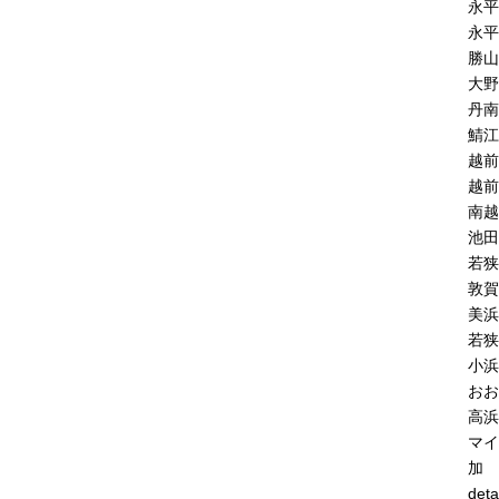
永平
永平
勝山
大野
丹南
鯖江
越前
越前
南越
池田
若狭
敦賀
美浜
若狭
小浜
おお
高浜
マイ
加
deta