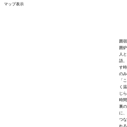
マップ表示
囲宿
囲炉
人と
語。
す時
のみ
「こ
く温
じら
時間
裏の
に、
つな
れる