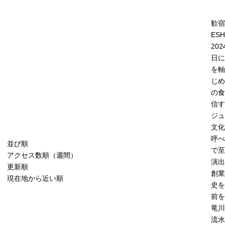
歓宿
ESH
202
日に
を軸
じめ
の食
信す
ジュ
文化
呼べ
並び順
で至
アクセス数順（週間）
演出
更新順
創業
現在地から近い順
史を
前を
竜川
流水