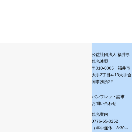
公益社団法人 福井県
観光連盟
〒910-0005 福井市
大手2丁目4-13
大手合
同事務所2F
パンフレット請求
お問い合わせ
観光案内
0776-65-0252
（年中無休 8:30～