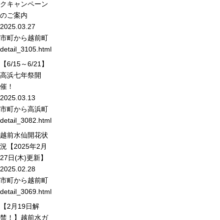
クキャンペーン
のご案内
2025.03.27
市町から
越前町
detail_3105.html
【6/15～6/21】
高浜七年祭開
催！
2025.03.13
市町から
高浜町
detail_3082.html
越前水仙開花状
況【2025年2月
27日(木)更新】
2025.02.28
市町から
越前町
detail_3069.html
【2月19日解
禁！】越前水ガ