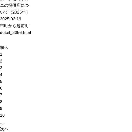
ニの提供店につ
いて（2025年）
2025.02.19
市町から
越前町
detail_3056.html
前へ
1
2
3
4
5
6
7
8
9
10
...
次へ