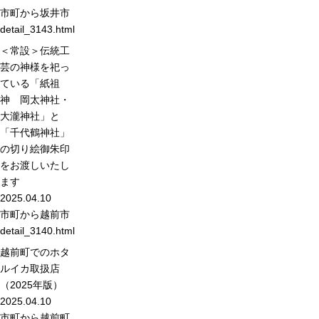
市町から
坂井市
detail_3143.html
＜常設＞伝統工
芸の神様を祀っ
ている「紙祖
神 岡太神社・
大瀧神社」と
「千代鶴神社」
の切り絵御朱印
をお渡しいたし
ます
2025.04.10
市町から
越前市
detail_3140.html
越前町でのホタ
ルイカ取扱店
（2025年版）
2025.04.10
市町から
越前町