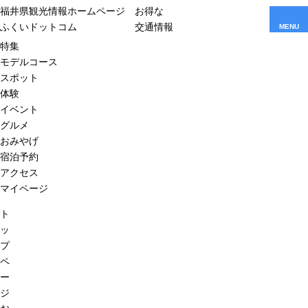
福井県観光情報ホームページ
お得な
ふくいドットコム
交通情報
MENU
特集
モデルコース
スポット
体験
イベント
グルメ
おみやげ
宿泊予約
アクセス
マイページ
ト
ッ
プ
ペ
ー
ジ