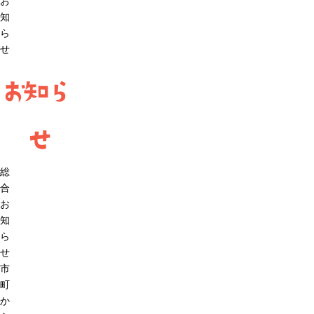
お
知
ら
せ
お知ら
せ
総
合
お
知
ら
せ
市
町
か