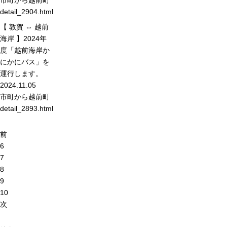
市町から
越前町
detail_2904.html
【 敦賀 ⇔ 越前
海岸 】2024年
度「越前海岸か
にかにバス」を
運行します。
2024.11.05
市町から
越前町
detail_2893.html
前
6
7
8
9
10
次