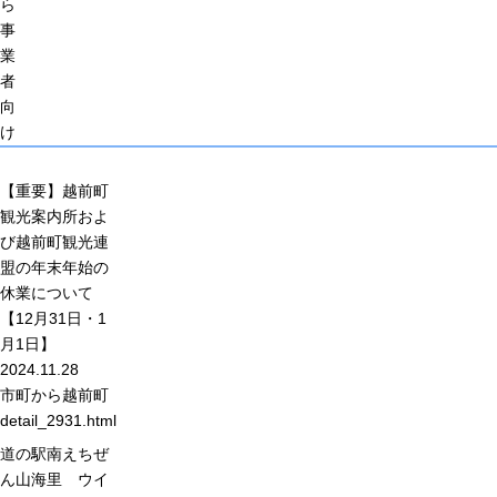
ら
事
業
者
向
け
【重要】越前町
観光案内所およ
び越前町観光連
盟の年末年始の
休業について
【12月31日・1
月1日】
2024.11.28
市町から
越前町
detail_2931.html
道の駅南えちぜ
ん山海里 ウイ