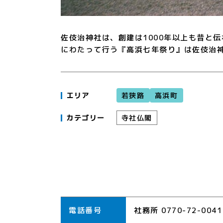
佐伎治神社は、創建は1000年以上も昔と
にわたって行う『高浜七年祭り』は佐伎治
若狭路
高浜町
エリア
寺社仏閣
カテゴリー
電話番号
社務所 0770-72-0041