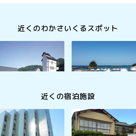
近くのわかさいくるスポット
郷土資料館
UMIKARA
近くの宿泊施設
スホテル ウエ－ブ
旅館 なか河