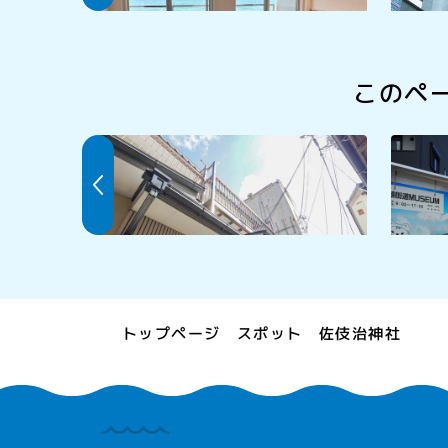
このペ
漁師宿 美前屋
鯖街道M
ム)
トップページ
佐伎治神社
スポット