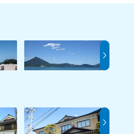
若宮海水浴場
鳥居浜海
高浜のお宿 鼓松
宮崎旅館