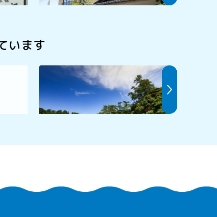
ています
城山公園・明鏡洞(城山海水浴場)
若狭和田