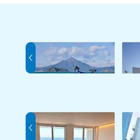
レンタサイクル-高浜町-若狭高浜駅
高浜町
(若狭高浜観光協会）
若狭サーフホテル「イルマーレ」
ビジネ