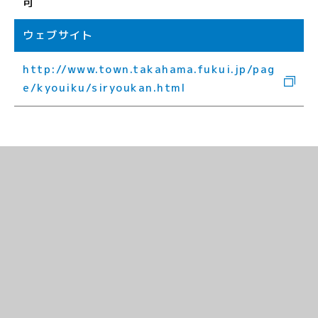
可
ウェブサイト
http://www.town.takahama.fukui.jp/pag
e/kyouiku/siryoukan.html