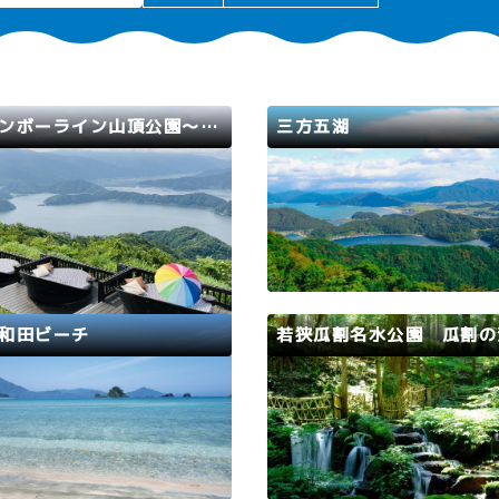
レインボーライン山頂公園～三方五湖に浮かぶ天空のテラス～
三方五湖
路
美浜町
若狭町
若狭路
美浜町
若狭町
町・若狭町にかけてひろがる、
三方五湖は、福井県美浜町と
24㎞の道路です。普段は自転車
にまたがる三方湖、水月湖、
行者は通ることはできません
久々子湖、日向湖の5つの湖
「若狭路センチュリーライド」
です。５つの湖は水質や水深
のイベント開催時は自転車で走
い、すべて濃さの違う青色に
とができます。第一駐車場から
ことから「五色の湖」と呼ば
和田ビーチ
若狭瓜割名水公園 瓜割の
ト・ケーブルカーで上った先に
ます。全長11.2kmの県道三
山頂公園は、名勝三方五…
レインボーライン線からその
路
高浜町
若狭路
若狭町
5年海水浴場開設期間 7月12日
全国名水百選に選ばれている
～8月24日（日） アジアで
の滝」。瓜も割れるほどに冷
際環境認証「BLUE FLAG」
とからこの名がつけられまし
得した人気のビーチで、バツグ
割の滝の周辺に広がる森は、