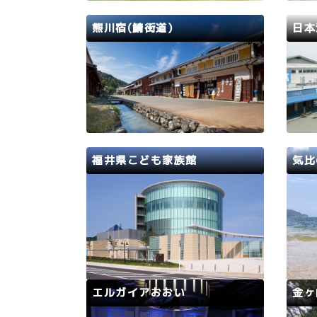
が整備されています。遊歩道を歩く
ンの
と、さまざまな奇岩や若狭湾などの
浜が
熊川宿(鯖街道)
日本
眺望が楽しめる展望台があります。
は、
青葉山に沈む美しい夕日は夕…
常駐
若狭路
若狭町
若狭
熊川の宿は、若狭から京都を結ぶ重
人気
要な宿場で、特に天正17年以来発
土産
展を続けました。奉行所・番所・お
軒を
蔵屋敷の跡が残り、情緒あふれる街
内外
道沿いには、昔ながらの用水路が流
てい
れています。豊臣時代から藩政末期
福井県こども家族館
気比
におよぶ古文書・御用日記なども保
存されています。熊川宿は、…
おおい町
若狭路
若狭
ものづくりやクッキングが体験でき
日本
る工房ゾーン、屋内最大級高さ16m
原』
のクライミングウォールや、大型帆
と白
船での冒険や日本最大級のボールプ
られ
ールが楽しめるあそび探検ゾーン、
具な
乳幼児連れの親子が安心して遊びく
すす
エルガイアおおい
金ヶ
つろげる遊具、おもちゃや絵本など