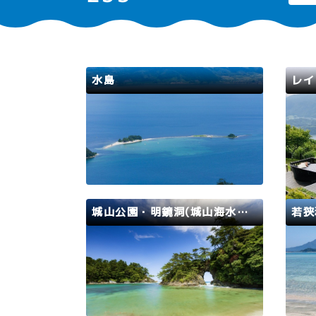
水島
若狭路
敦賀市
若狭
水島は敦賀半島の先端に浮かぶ小さ
美浜
な無人島です。透明度の高い水質と
11.
白砂が特徴で、「北陸のハワイ」と
と歩
も呼ばれています。海水浴場の時期
が、
には家族連れやカップルが多く訪れ
など
ます。海水浴期間中は毎日運行して
るこ
城山公園・明鏡洞(城山海水浴場)
若狭
いる渡し舟に乗って島に渡ります。
リフ
渡し舟の運行状況はこちら…
ある
若狭路
高浜町
若狭
戦国時代に逸見昌経により築城され
202
た高浜城の跡地である城山公園に
（土）
は、高浜町の名勝「明鏡胴」や広い
初の国
芝生広場があり、公園内には遊歩道
を取