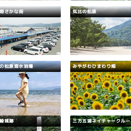
透明度と遠浅の海、白く広い砂
から光が差し込み、岩には苔
特徴です。海水浴開設期間中
する幻想的な光景。庭園内に
海さかな街
気比の松原
水難救助員やライフセーバーが
万株ものアジサイや、桜、モ
しており、安心安全なビー…
どが植えられており、四季…
路
敦賀市
若狭路
敦賀市
の海産物をはじめ種類豊富なお
敦賀湾最奥部に広がる気比の
物店と海鮮を楽しめる飲食店が
は、白砂青松の景勝地で、日
連ねる「日本海さかな街」。県
松原のひとつに数えられ、国
から、連日多くのお客様が訪れ
にも指定されています。かつ
ます。
比神宮の神苑でしたが、織田
よって没収され、江戸期には
の松原海水浴場
みやがわひまわり畑
の藩有林となっていました。
ツとクロマツが入り混じる風
路
敦賀市
若狭路
小浜市
三大松原のひとつ『気比の松
花の里みやがわの3ｈａの広
と、約1kmにおよぶ砂浜は、緑
に時期をずらして種まきされ
との鮮やかなコントラストに彩
0万本のひまわりが咲き誇り
たビーチ。子ども向けの海上遊
順に開花するひまわりを7月
どの設備もあり、家族連れにお
ら8月中頃まで楽しんでいた
めです。
とができます。(毎年開花の
崎城跡
三方五湖ネイチャークルー
異なるので、若狭の恵みFace