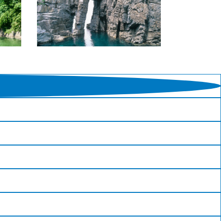
花情
文化財に指定されています…
若狭路
小浜市
地・三
内外海半島北側の海岸にある海蝕洞
エネル
で、日本海の荒波が創りあげた海の
船でめ
芸術。約6kmにわたる断崖美と地獄
ズで
門、網掛岩、夫婦亀岩、白糸の滝、
電した
大門・小門などと名付けられた奇
や排気
岩、洞門、洞窟などが豪壮な景観を
とで、
なし、若狭湾国定公園を代表する景
…
勝地となっている。若狭フィ…