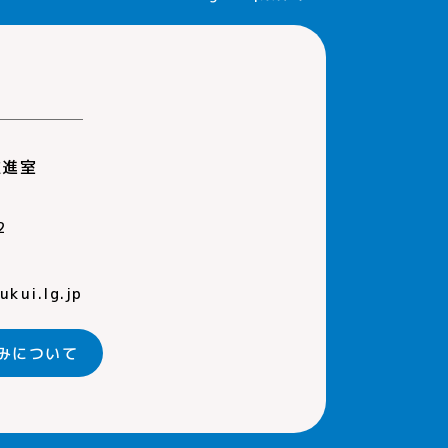
推進室
2
kui.lg.jp
みについて