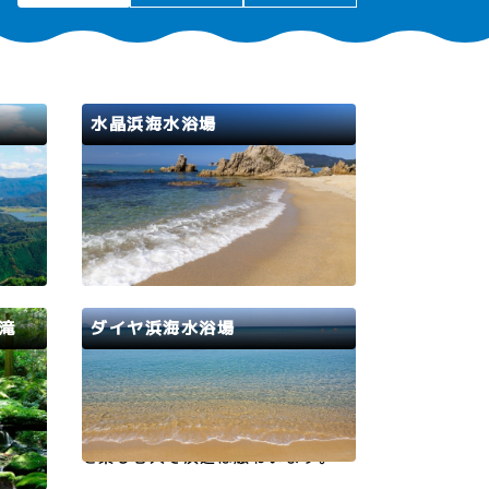
水晶浜海水浴場
若狭路
美浜町
若狭町
県内外から海水浴客が訪れる海水浴
菅湖、
場。砂粒が細かく、きらめく白い砂
の総称
が特長。早朝からウィンドサーフィ
が違
ンなどのマリンスポーツを楽しむ
見える
人々も訪れるスポット。2026年度
れてい
の開設期間は、7月1日(水)～8月3
滝
ダイヤ浜海水浴場
方五湖
1日(月)となっています。イルカが
違…
出没する可能性があるため、遊泳…
若狭路
美浜町
「瓜割
【7年ぶり開設！】駐車場やシャワ
たいこ
ーなど施設も充実しており、海水浴
た。瓜
を楽しむ人で浜辺は賑わいます。2
木の間
026年の開設期間は7月1日（水）