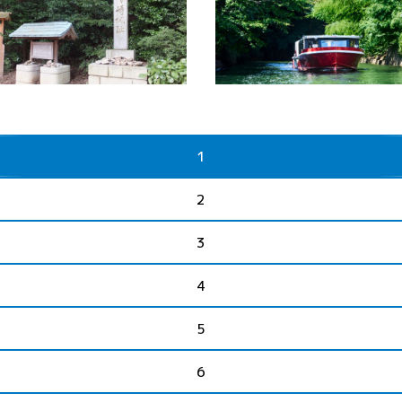
またはインスタグラムより開
路
敦賀市
若狭路
美浜町
報…
湾を一望する小高い山にある金
福井県若狭路を代表する景勝
城跡。様々な時代の逸話があり
方五湖を、国内初の再生可能
が、 平安時代末期、治承・寿
ギーで航行する電池推進遊覧
乱(源平合戦)の時代に、平通盛
ぐる、環境にやさしいクルー
陸で勢力を持つ木曾義仲に対抗
す。施設の太陽光パネルで発
ため城を築いたのが最初と言わ
電気を船の電池に蓄え、CO₂
います。南北朝時代の延元元年
ガスを出さずに静かに進むこ
1
36年)、恒良、尊良両親…
自然への負荷を最小限に抑え
2
3
4
5
6