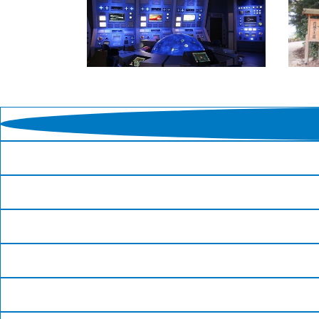
がある交流ゾーン、子ども…
おおい町
若狭路
若狭
「遊び、学び、発見！ エネルギー
敦賀
の未来と地球の未来」世界最大級の
ヶ崎
バーチャル映像シアターや、松本零
ます
士さん監修の宇宙発電所アトラクシ
永の
ョン、そしてエネルギーのいまを紹
が北
介するパネル展示。3ゾーンを通じ
する
て、楽しみながら学び、考え、発見
れて
できるミュージアムです。
(13