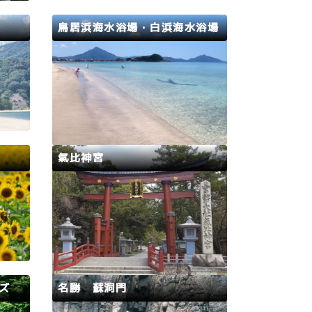
が群生
～8月31日（月）各種情報について
は、1
は「美浜海水浴場一覧」にてご確認
鳥居浜海水浴場・白浜海水浴場
ミジな
ください。https://wakasa-miha
ma.jp/beach/
若狭路
高浜町
松原
2025年海水浴場開設期間 7月12日
本三大
（土）～8月24日（日）白浜海水浴
の名勝
場も鳥居浜（とりいはま）海水浴場
ては氣
も、青い海が美しい海水浴場です。
信長に
お子様連れにちょうどいい砂浜の広
小浜藩
さで、砂浜の後ろには松原が広がり
氣比神宮
アカマ
ます。
…
若狭路
敦賀市
大な畑
仲哀天皇ほか六座を祀り、「越前一
た約5
の宮」「北陸道総鎮守」とも称され
ます。
る古社です。佐渡ヶ島から漂着した
中頃か
ムロで建立したと伝わる大鳥居は、
だくこ
木造としては、「広島・厳島神社」
時期は
「奈良・春日大社」と並ぶ「日本三
ズ
名勝 蘇洞門
book
大木造鳥居」のひとつで、国の重要