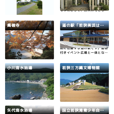
若狭和田ビーチが目の前の野外
平安時代の陰陽師、安倍晴明を
BBQ施設です。トイレ ・洗い
祀る神社。数々の火災から町を
場・ゴミステーション・消し炭
守ったとして、防火の守として
捨て場を完備しています。ご予
も信仰を集めています。拝殿に
約は下記ページのweb予約フォ
は、晴明が陰陽道の研究に使っ
ームからお申し込み下さい 若
たとされる『祈念石』が安置さ
萬徳寺
道の駅「若狭美浜はまびより」
狭高浜たびなび はまなすBB
れています。
Qパーク
若狭路
小浜市
若狭路
美浜町
秋の山もみじの朱が、枯山水の
国道２７号沿いで、JR美浜駅
庭園に見事に映え、訪れる人た
前に位置する道の駅です。屋根
ちの目をなごませてくれます。
付きイベント広場と一体となっ
春はつつじが見もので、四季を
た開放的な空間や公園的広場を
通じ自然があふれています。本
整備。２階建ての施設内には、
尊・木造阿弥陀如来坐像(重文)
地元農林水産物直売所、飲食施
小川海水浴場
若狭三方縄文博物館
や絹本著色弥勒菩薩図像は見応
設や子育て交流施設が整備さ
え十分。
れ、多世代の人が立ち寄りやす
若狭路
若狭町
若狭路
若狭町
い、楽しめる施設となります。
夏の若狭湾は海水浴客で賑わい
若狭町の鳥浜貝塚から出土した
ます。心ゆくまで海で遊んだ後
遺物を中心に、縄文文化をテー
は、若狭湾の美味しいお魚を民
マにした博物館。土偶のお腹を
宿や旅館で味わって、夏の海を
イメージした建物の中には、縄
満喫してみてはいかがでしょう
文遺跡から出土した丸木舟や縄
か。
文土器、石器、木製品、種子、
矢代海水浴場
国立若狭湾青少年自然の家
骨などが展示されています。竪