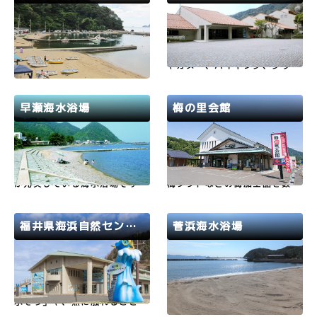
穴式住居が再現されている縄文
若狭路
小浜市
若狭路
小浜市
広場などの憩いの場もあり…
岩場のある海水浴場でボート遊
周りが海、山といった大自然に
びや、沖へ出て魚釣りなども楽
囲まれた環境で、シーカヤック
しめ、ゆっくり海水浴を楽しみ
やカヌー、ハイキング、グリー
たいファミリーにおすすめで
ンウォッチングなど様々な体験
す。
を通して、豊かな心を育んでい
ただきたい。
早瀬海水浴場
梅の里会館
若狭路
美浜町
若狭路
若狭町
落ち着いた漁師町の面影を残し
若狭町特産の福井梅を使った自
つつ、ホテルや旅館などの施設
家製の梅干しをはじめ、梅酒や
が充実している海水浴場です。
梅ソフトなどの梅加工品を数多
岩場での磯釣りもお楽しみいた
く製造・直売しています。 三
だけます。2026年度は7月7日
方五湖のお土産にもぴったりで
(火)から8月22日(土)まで開設
す。
福井県海浜自然センター
菅浜海水浴場
します。台風などの気象状況に
より閉鎖することもありますの
若狭路
若狭町
若狭路
美浜町
でご了承ください。早瀬海水…
若狭の海にすむ魚に直接エサを
開設期間は7月1日 ～ 8月3
与えることができる「ふしぎな
1日遊泳期間は8時～16時イル
水そう」や、魚に触れることが
カがいても近づかないでくださ
できる「福井の海にタッチしよ
い。海辺の美しさに加え、笑顔