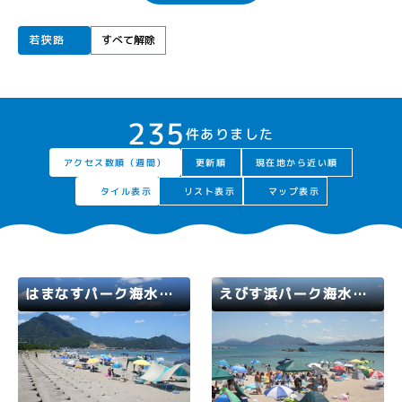
若狭路
すべて解除
235
件ありました
アクセス数順（週間）
現在地から近い順
更新順
タイル表示
リスト表示
マップ表示
はまなすパーク海水浴場
えびす浜パーク海水浴場
若狭路
高浜町
若狭路
高浜町
2025年海水浴場開設期間 7月
2025年海水浴場開設期間 7月
12日（土）～8月24日（日）
12日（土）～8月24日（日）
特に波が穏やかで、小さいお子
広い階段になっているので砂が