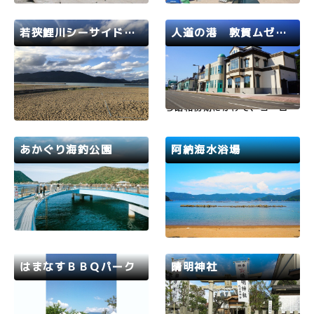
様連れにも安心の海水浴場で
少なくて休みやすいビーチで
す。海水浴期間中のみ、砂浜全
す。磯遊びができる岩場があ
域でBBQが可能なのも魅力の
り、ほどよい広さのビーチなの
若狭鯉川シーサイドパーク
人道の港 敦賀ムゼウム
ひとつです。また、1,400mに
で、小さいお子様連れにもおす
わたる遊歩道もあります。
すめです。海水浴期間中のみ、
若狭路
小浜市
若狭路
敦賀市
砂浜全域でBBQが可能なのも
魅力のひ…
若狭湾国定公園のほぼ中央に位
【2020年11月3日リニューア
置し、舞鶴若狭自動車道小浜西
ルオープン】敦賀港は、明治か
ICから車で2分の便利な立地で
ら昭和初期にかけて、ヨーロッ
す。「渚の交番」施設があり休
パとの交通の拠点としての役割
憩も楽に出来るので、ファミリ
を担い、1920年代にポーラン
ーやグループでゆったりと過ご
ド孤児、1940年代に「命のビ
あかぐり海釣公園
阿納海水浴場
せます。またビーチバレーも楽
ザ」を携えたユダヤ難民が上陸
しむことが出来ます。
した日本で唯一の港です。資料
おおい町
若狭路
若狭路
小浜市
館「人道の港敦賀ムゼウム」で
は…
塩浜海水浴場の先にあり、釣っ
水がきれいで、お子様連れも安
た魚をその場で調理、バーベキ
心して海水浴が楽しめます。民
ューもできます。美味しくて楽
宿も海水浴場に接しており、お
しい時間を満喫してください。
泊り客にうってつけです。
はまなすＢＢＱパーク
晴明神社
若狭路
高浜町
若狭路
敦賀市