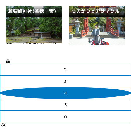
う」、若狭湾や三方五湖の生き
で接してくれる地元の人々が魅
ものや環境について学ぶことが
力です。台風などの気象状況に
若狭姫神社(若狭一宮)
つるがシェアサイクル
できるコーナーなど、一日いて
より閉鎖することもありますの
も飽きない体験型スポット。屋
でご了承ください。閉鎖等の情
若狭路
小浜市
若狭路
敦賀市
外では、初夏から秋にかけ…
報については「美浜海水浴場
一…
若狭姫神社は神社の記録による
乗りたい時に借りて、行きたい
と、奈良時代初期にあたる養老
場所で返すことができる自転車
5年(721)に創建されたといわ
のシェア(共有)サービスです。
れています。「若狭一の宮」は
サイクルポートにある自転車に
上社と下社の総称ですが、上社
ICカードをタッチすることで誰
を「若狭彦神社」、下社を「若
でも借りることができます。電
前
狭姫神社」と呼んでいます。
車、バス、車に次ぐ新しい交通
若狭彦神社は、和銅(わどう)7
手段として颯爽と赤い電動自転
2
年(714年)に今の遠敷郡下根
車でラクラクと漕ぎ出して…
来…
3
4
5
6
次