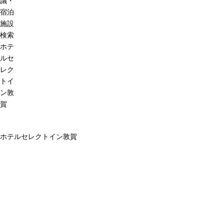
議・
宿泊
施設
検索
ホテ
ルセ
レク
トイ
ン敦
賀
ホテルセレクトイン敦賀