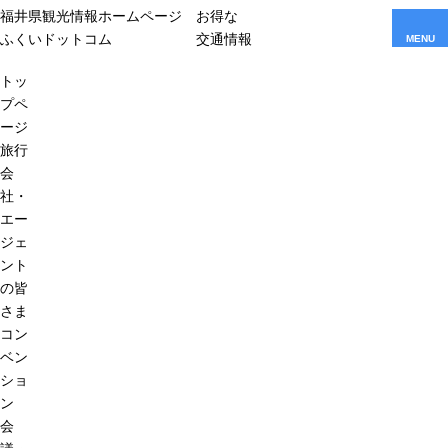
福井県観光情報ホームページ
お得な
ふくいドットコム
交通情報
MENU
トッ
プペ
ージ
旅行
会
社・
エー
ジェ
ント
の皆
さま
コン
ベン
ショ
ン
会