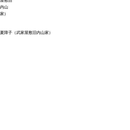
屋敷旧
内山
家）
夏障子（武家屋敷旧内山家）