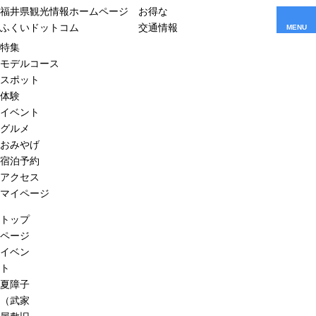
福井県観光情報ホームページ
お得な
ふくいドットコム
交通情報
MENU
特集
モデルコース
スポット
体験
イベント
グルメ
おみやげ
宿泊予約
アクセス
マイページ
トップ
ページ
イベン
ト
夏障子
（武家