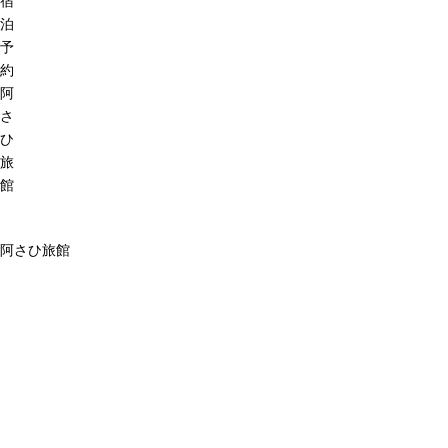
宿
泊
予
約
阿
さ
ひ
旅
館
阿さひ旅館