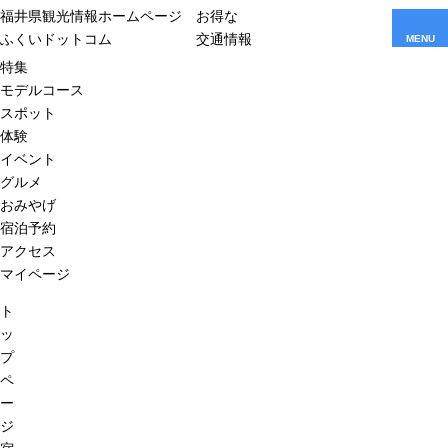
福井県観光情報ホームページ
お得な
ふくいドットコム
交通情報
MENU
特集
モデルコース
スポット
体験
イベント
グルメ
おみやげ
宿泊予約
アクセス
マイページ
ト
ッ
プ
ペ
ー
ジ