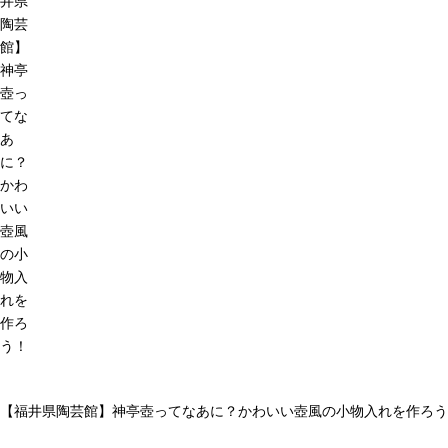
井県
陶芸
館】
神亭
壺っ
てな
あ
に？
かわ
いい
壺風
の小
物入
れを
作ろ
う！
【福井県陶芸館】神亭壺ってなあに？かわいい壺風の小物入れを作ろう