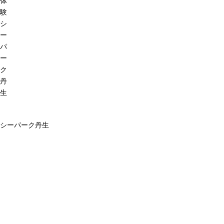
体
験
シ
ー
パ
ー
ク
丹
生
シーパーク丹生