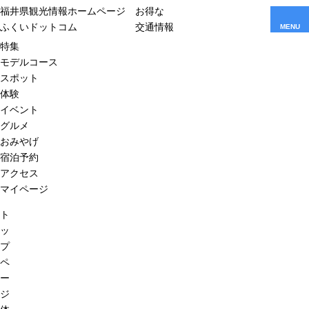
福井県観光情報ホームページ
お得な
ふくいドットコム
交通情報
MENU
特集
モデルコース
スポット
体験
イベント
グルメ
おみやげ
宿泊予約
アクセス
マイページ
ト
ッ
プ
ペ
ー
ジ