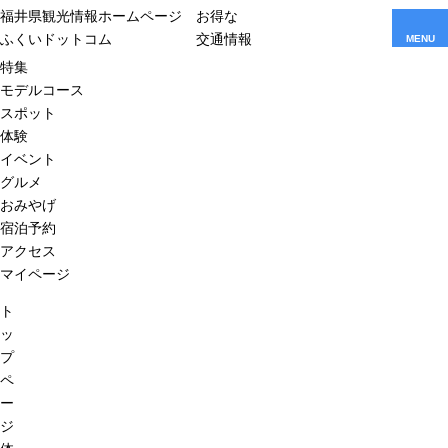
福井県観光情報ホームページ
お得な
ふくいドットコム
交通情報
MENU
特集
モデルコース
スポット
体験
イベント
グルメ
おみやげ
宿泊予約
アクセス
マイページ
ト
ッ
プ
ペ
ー
ジ