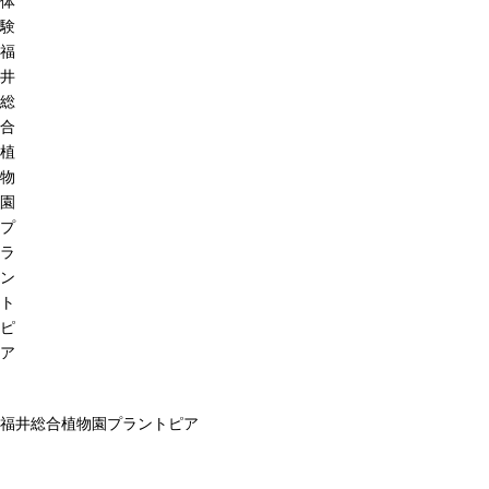
体
験
福
井
総
合
植
物
園
プ
ラ
ン
ト
ピ
ア
福井総合植物園プラントピア