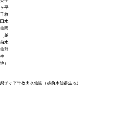
梨子
ヶ平
千枚
田水
仙園
（越
前水
仙群
生
地）
梨子ヶ平千枚田水仙園（越前水仙群生地）