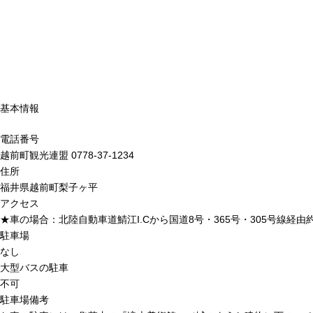
基本情報
電話番号
越前町観光連盟 0778-37-1234
住所
福井県越前町梨子ヶ平
アクセス
★車の場合：北陸自動車道鯖江I.Cから国道8号・365号・305号線経由約
駐車場
なし
大型バスの駐車
不可
駐車場備考