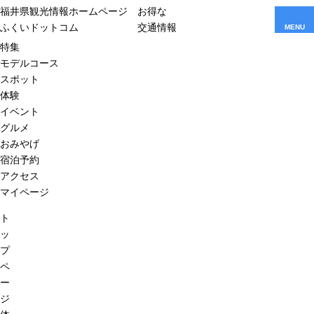
福井県観光情報ホームページ
お得な
ふくいドットコム
交通情報
MENU
特集
モデルコース
スポット
体験
イベント
グルメ
おみやげ
宿泊予約
アクセス
マイページ
ト
ッ
プ
ペ
ー
ジ