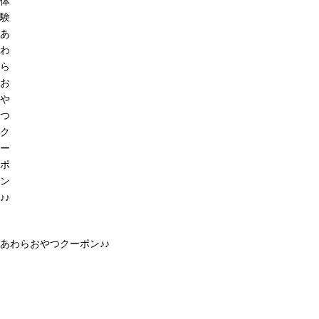
体
験
あ
わ
ら
お
や
つ
ク
ー
ポ
ン
♪♪
あわらおやつクーポン♪♪