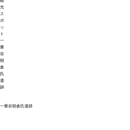
観
光
ス
ポ
ッ
ト
一
乗
谷
朝
倉
氏
遺
跡
一乗谷朝倉氏遺跡