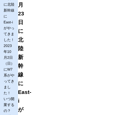
月
に北陸
新幹線
23
に
日
East-i
がやっ
に
てきま
北
した！
2023
陸
年10
新
月2日
（日）
幹
にW7
線
系がや
ってき
に
まし
East-
た！
いつ開
i
業する
が
の？