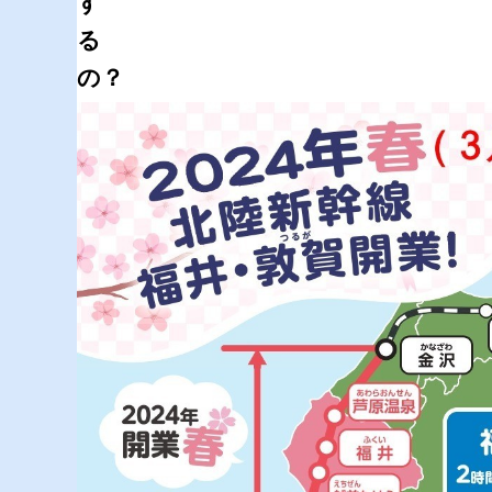
す
る
の？