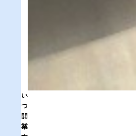
い
つ
開
業