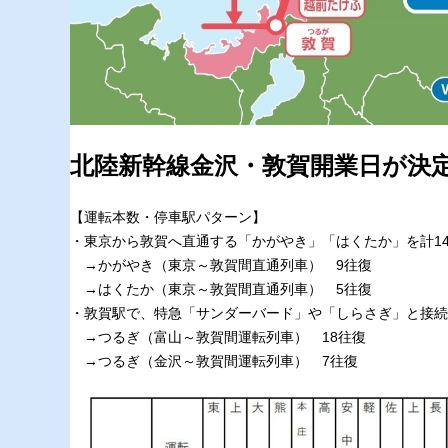
北陸新幹線金沢・敦賀開業日が決
【運転本数・停車駅パターン】
・東京から敦賀へ直通する「かがやき」「はくたか」を計1
→かがやき（東京～敦賀間直通列車） 9往復
→はくたか（東京～敦賀間直通列車） 5往復
・敦賀駅で、特急「サンダーバード」や「しらさぎ」と接続
→つるぎ（富山～敦賀間運転列車） 18往復
→つるぎ（金沢～敦賀間運転列車） 7往復