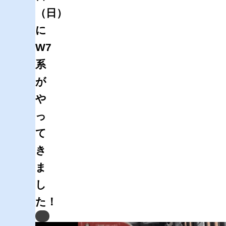
（日）
に
W7
系
が
や
っ
て
き
ま
し
た！
Previous