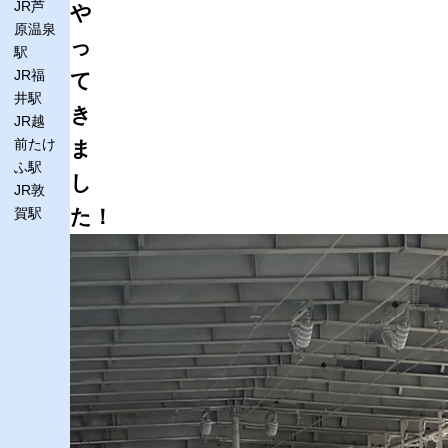
JR芦
や
原温泉
っ
駅
JR福
て
井駅
き
JR越
前たけ
ま
ふ駅
し
JR敦
賀駅
た！