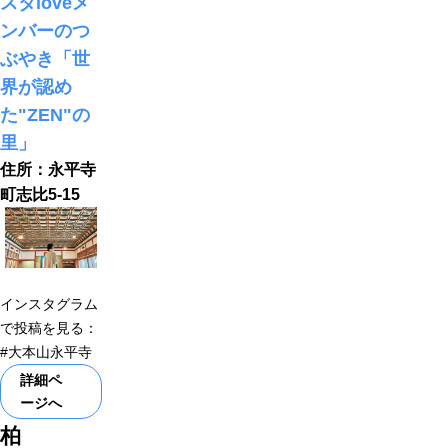
スタloveメ
ンバーのつ
ぶやき「世
界が認め
た"ZEN"の
里」
住所：永平寺
町志比5-15
インスタグラム
で投稿を見る：
#大本山永平寺
詳細ペ
ージへ
柏