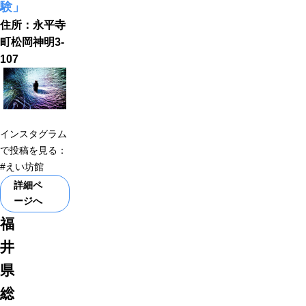
験」
住所：永平寺
町松岡神明3-
107
インスタグラム
で投稿を見る：
#えい坊館
詳細ペ
ージへ
福
井
県
総