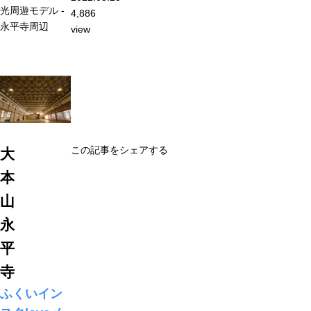
光周遊モデル -
4,886
永平寺周辺
view
この記事をシェアする
大
本
山
永
平
寺
ふくいイン