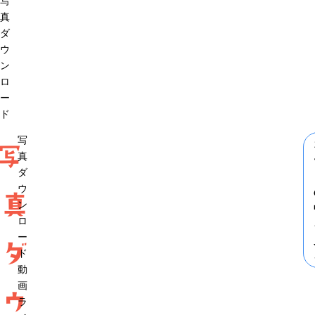
写
真
ダ
ウ
ン
ロ
ー
ド
写
写
真
ダ
ウ
真
ン
ロ
ー
ダ
ド
動
画
ウ
ラ