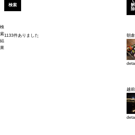
て
解
検索
除
検
索
1133
件ありました
朝倉
結
果
deta
越前
deta