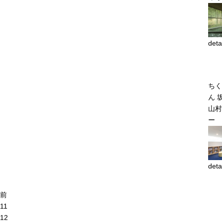
deta
ちく
ん 
山村
ー
deta
前
11
12