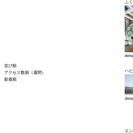
ふく
deta
並び順
ハピ
アクセス数順（週間）
新着順
deta
エン