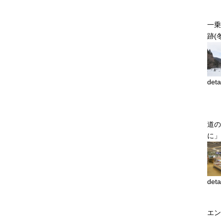
一乗
跡(
deta
道の
に」
deta
エン