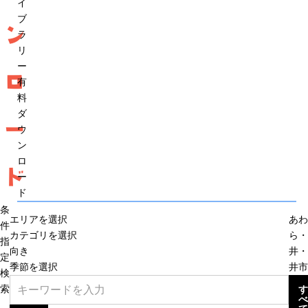
イ
ブ
ン
ラ
リ
ー
ロ
有
料
ダ
ー
ウ
ン
ロ
ド
ー
ド
条
エリアを選択
あわ
件
カテゴリを選択
ら・
指
向き
井・
定
季節を選択
井市
検
索
す
べ