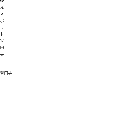
観
光
ス
ポ
ッ
ト
宝
円
寺
宝円寺