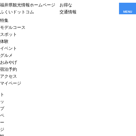
福井県観光情報ホームページ
お得な
ふくいドットコム
交通情報
MENU
特集
モデルコース
スポット
体験
イベント
グルメ
おみやげ
宿泊予約
アクセス
マイページ
ト
ッ
プ
ペ
ー
ジ