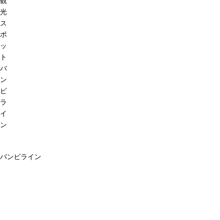
観
光
ス
ポ
ッ
ト
バ
ン
ビ
ラ
イ
ン
バンビライン