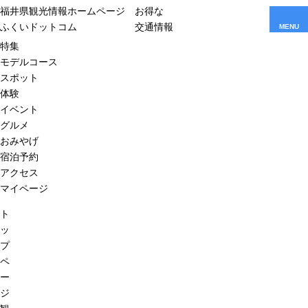
福井県観光情報ホームページ
お得な
ふくいドットコム
交通情報
MENU
特集
モデルコース
スポット
体験
イベント
グルメ
おみやげ
宿泊予約
アクセス
マイページ
ト
ッ
プ
ペ
ー
ジ