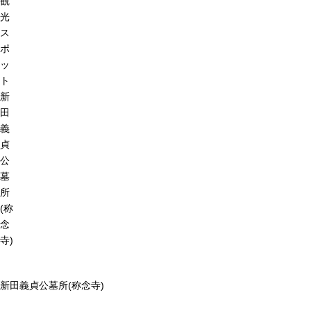
観
光
ス
ポ
ッ
ト
新
田
義
貞
公
墓
所
(称
念
寺)
新田義貞公墓所(称念寺)