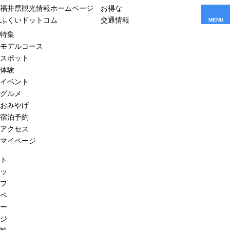
福井県観光情報ホームページ
お得な
ふくいドットコム
交通情報
MENU
特集
モデルコース
スポット
体験
イベント
グルメ
おみやげ
宿泊予約
アクセス
マイページ
ト
ッ
プ
ペ
ー
ジ