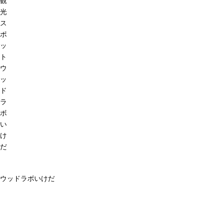
観
光
ス
ポ
ッ
ト
ウ
ッ
ド
ラ
ボ
い
け
だ
ウッドラボいけだ