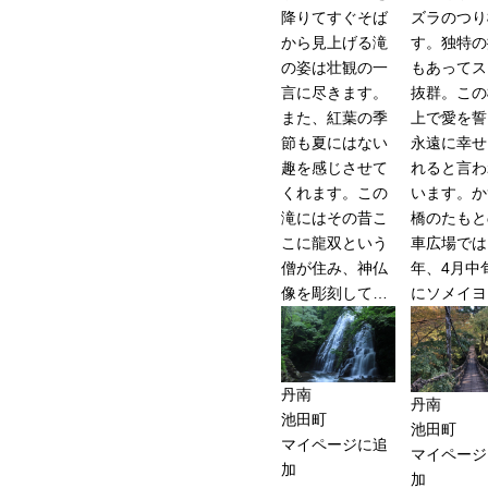
降りてすぐそば
ズラのつり
から見上げる滝
す。独特の
の姿は壮観の一
もあってス
言に尽きます。
抜群。この
また、紅葉の季
上で愛を誓
節も夏にはない
永遠に幸せ
趣を感じさせて
れると言わ
くれます。この
います。か
滝にはその昔こ
橋のたもと
こに龍双という
車広場では
僧が住み、神仏
年、4月中
像を彫刻して…
にソメイヨ
丹南
丹南
池田町
池田町
マイページに追
マイページ
加
加