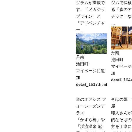
グラムが満載で
ジムで探検
す。「メガジッ
る「森のア
プライン」と
チック」な
「アドベンチャ
…
ー…
丹南
丹南
池田町
池田町
マイページ
マイページに追
加
加
detail_164
detail_1617.html
道のオアシス フ
そばの郷 
ォーシーズンテ
屋
ラス
職人さんが
「かずら橋」や
的なそばの
「渓流温泉 冠
方を丁寧に