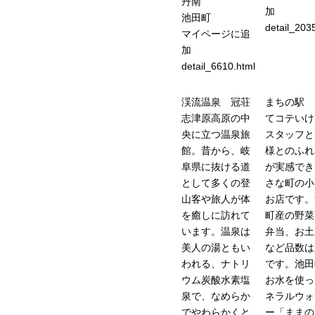
丹南
加
池田町
detail_203
マイページに追
加
detail_6610.html
渓流温泉 冠荘
まちの駅 
志津原高原の中
てコテいけ
央に立つ温泉旅
スタッフと
館。昔から、岐
様とのふれ
阜県に抜ける道
が実感でき
として多くの登
さな町の小
山客や旅人が体
お店です。
を癒しに訪れて
町産の野菜
います。温泉は
弁当、お土
美人の湯ともい
など品数は
われる、ナトリ
です。池田
ウム炭酸水素塩
お水を使っ
泉で、なめらか
ネラルウォ
でやわらかくと
ー「ままの