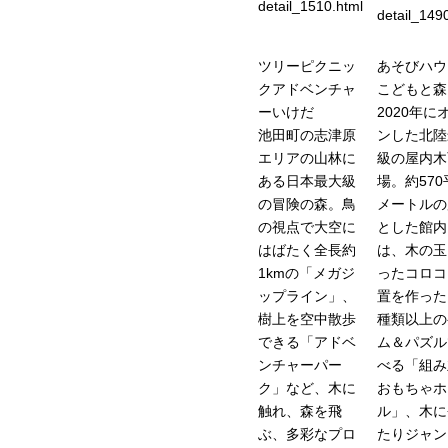
detail_1510.html
detail_149
ツリーピクニッ
あそびハ
クアドベンチャ
こどもと森
ーいけだ
2020年に
池田町の志津原
ンした北陸
エリアの山林に
級の屋内木
ある日本最大級
場。約570
の冒険の森。鳥
メートルの
の視点で大空に
とした館内
はばたく全長約
は、木の玉
1kmの「メガジ
ったコロコ
ップライン」、
置を作った
樹上を空中散歩
種類以上の
できる「アドベ
ム＆パズル
ンチャーパー
べる「組み
ク」など、木に
おもちゃホ
触れ、森を飛
ル」、木に
ぶ、多彩なプロ
たりジャン