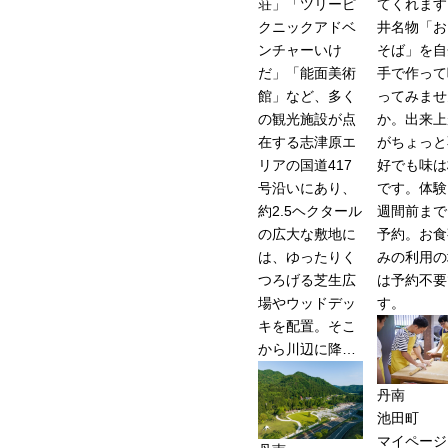
荘」「ツリーピ
てくれます
クニックアドベ
井名物「お
ンチャーいけ
そば」を自
だ」「能面美術
手で作って
館」など、多く
ってみませ
の観光施設が点
か。出来上
在する志津原エ
がちょっと
リアの国道417
好でも味は
号沿いにあり、
です。体験
約2.5ヘクタール
週間前まで
の広大な敷地に
予約。お食
は、ゆったりく
みの利用の
つろげる芝生広
は予約不要
場やウッドデッ
す。
キを配置。そこ
から川辺に降…
丹南
池田町
マイページ