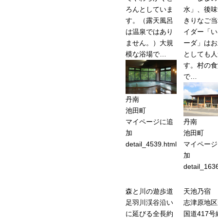
ろんとしていま
水」、後味
す。（露天風呂
きりなご当
は温泉ではあり
イダー「い
ません。）大規
ーダ」はお
模な浴場で…
としても人
す。村の食
で…
丹南
池田町
丹南
マイページに追
池田町
加
マイページ
detail_4539.html
加
detail_163
森と川の遊歩道
天池乃宿
足羽川渓谷沿い
志津原地区
に延びる全長約
国道417号