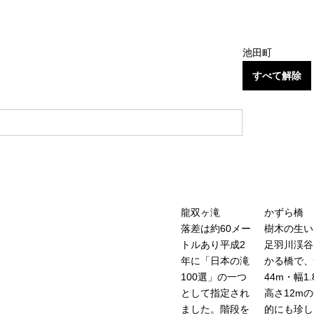
池田町
すべて解除
龍双ヶ滝
かずら橋
落差は約60メー
樹木の生い
トルあり平成2
足羽川渓谷
年に「日本の滝
かる橋で、
100選」の一つ
44m・幅1
として指定され
高さ12m
ました。階段を
的にも珍し