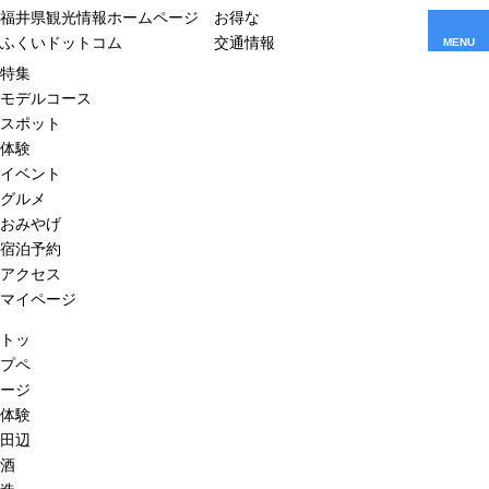
福井県観光情報ホームページ
お得な
ふくいドットコム
交通情報
MENU
特集
モデルコース
スポット
体験
イベント
グルメ
おみやげ
宿泊予約
アクセス
マイページ
トッ
プペ
ージ
体験
田辺
酒