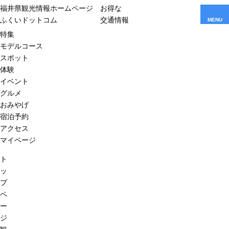
福井県観光情報ホームページ
お得な
ふくいドットコム
交通情報
MENU
特集
モデルコース
スポット
体験
イベント
グルメ
おみやげ
宿泊予約
アクセス
マイページ
ト
ッ
プ
ペ
ー
ジ