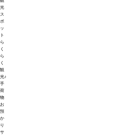
観
光
ス
ポ
ッ
ト
ら
く
ら
く
観
光♪
手
荷
物
お
預
か
り
サ