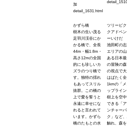
detail_151
加
detail_1631.html
かずら橋
ツリーピク
樹木の生い茂る
クアドベン
足羽川渓谷にか
ーいけだ
かる橋で、全長
池田町の志
44m・幅1.8m・
エリアの山
高さ12mの全国
ある日本最
的にも珍しいカ
の冒険の森
ズラのつり橋で
の視点で大
す。独特の揺れ
はばたく全
もあってスリル
1kmの「
抜群。この橋の
ップライン
上で愛を誓うと
樹上を空中
永遠に幸せにな
できる「ア
れると言われて
ンチャーパ
います。かずら
ク」など、
橋のたもとの水
触れ、森を