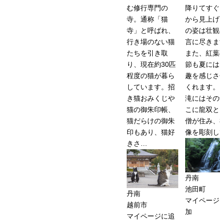
む修行専門の
降りてすぐ
寺。通称「猫
から見上げ
寺」と呼ばれ、
の姿は壮観
行き場のない猫
言に尽きま
たちを引き取
また、紅葉
り、現在約30匹
節も夏には
程度の猫が暮ら
趣を感じさ
しています。招
くれます。
き猫おみくじや
滝にはその
猫の御朱印帳、
こに龍双と
猫だらけの御朱
僧が住み、
印もあり、猫好
像を彫刻し
きさ…
丹南
池田町
丹南
マイページ
越前市
加
マイページに追