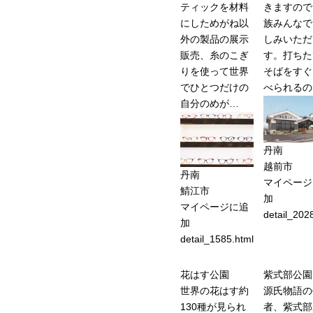
ティックを材料
きますので
にしためがね以
族みんなで
外の製品の展示
しみいただ
販売、糸のこぎ
す。打ちた
りを使って世界
そばをすぐ
でひとつだけの
べられるの
自分のめが…
丹南
越前市
丹南
マイページ
鯖江市
加
マイページに追
detail_202
加
detail_1585.html
花はす公園
紫式部公園
世界の花はす約
源氏物語の
130種が見られ
者、紫式部