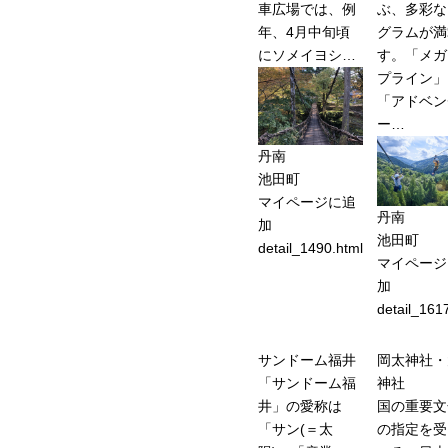
車広場では、例
ぶ、多彩な
年、4月中旬頃
グラムが満
にソメイヨシ…
す。「メガ
プライン」
「アドベン
ー…
丹南
池田町
マイページに追
丹南
加
池田町
detail_1490.html
マイページ
加
detail_161
サンドーム福井
岡太神社・
「サンドーム福
神社
井」の愛称は
国の重要文
「サン(＝太
の指定を受