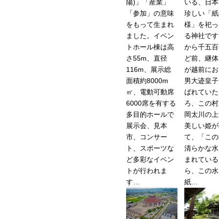
陽)」「産業」
いる、日本
「参加」の意味
珍しい「紙
をもって生まれ
様」を祀っ
ました。イベン
る神社です
トホール棟は高
から千五百
さ55m、直径
ど前、継体
116m、展示総
が越前にお
面積約8000m
男大迹皇子
㎡、電動可動席
ばれていた
6000席を有する
ろ、この村
多目的ホールで
岡太川の上
展示会、見本
美しい姫が
市、コンサー
て、「この
ト、スポーツな
清らかな水
ど多彩なイベン
まれている
トが行われま
ら、この水
す…
紙…