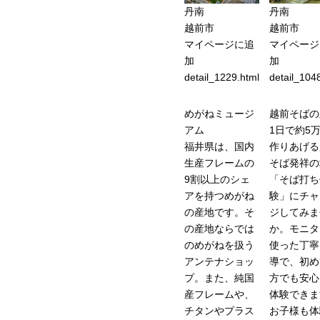
丹南
丹南
越前市
越前市
マイページに追
マイページ
加
加
detail_1229.html
detail_104
めがねミュージ
越前そばの
アム
1日で約5
福井県は、国内
作りあげる
生産フレームの
そば発祥の
9割以上のシェ
「そば打ち
アを持つめがね
験」にチャ
の産地です。そ
ジしてみま
の産地ならでは
か。モニタ
のめがねを扱う
使った丁寧
アンテナショッ
導で、初め
プ。また、純国
方でも安心
産フレームや、
体験できま
チタンやプラス
お子様も体