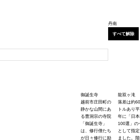
丹南
すべて解除
御誕生寺
龍双ヶ滝
越前市庄田町の
落差は約6
静かな山間にあ
トルあり平
る曹洞宗の寺院
年に「日本
「御誕生寺」
100選」の
は、修行僧たち
として指定
が日々修行に励
ました。階