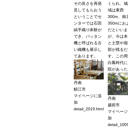
その良さを再発
くられ、城
見してもらおう
域は東西
ということでセ
300m、南
ンターでは石田
350mにお
縞手織り体験が
だといいま
でき、バッタン
が、今は本
機と呼ばれる古
と土塁や堀
い織機も展示し
部が残るだ
てあります。
す。この周
白鳳時代に
院があった
丹南
鯖江市
マイページに追
丹南
加
越前市
detail_2019.html
マイページ
加
detail_100