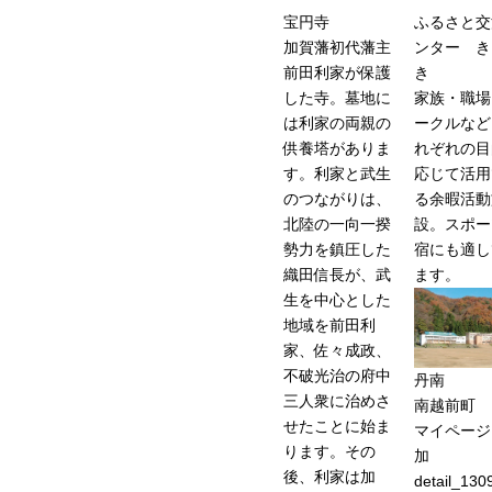
宝円寺
ふるさと交
加賀藩初代藩主
ンター き
前田利家が保護
き
した寺。墓地に
家族・職場
は利家の両親の
ークルなど
供養塔がありま
れぞれの目
す。利家と武生
応じて活用
のつながりは、
る余暇活動
北陸の一向一揆
設。スポー
勢力を鎮圧した
宿にも適し
織田信長が、武
ます。
生を中心とした
地域を前田利
家、佐々成政、
不破光治の府中
丹南
三人衆に治めさ
南越前町
せたことに始ま
マイページ
ります。その
加
後、利家は加
detail_130