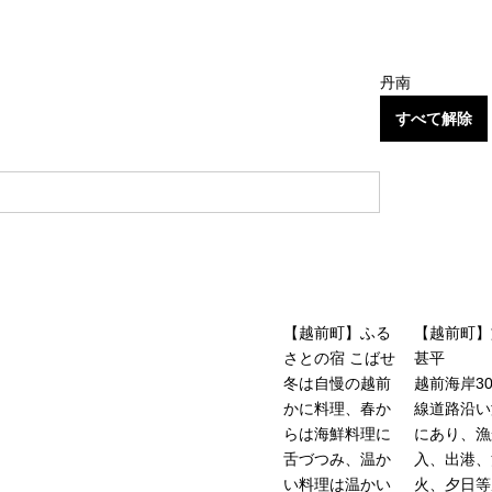
丹南
すべて解除
【越前町】ふる
【越前町】
さとの宿 こばせ
甚平
冬は自慢の越前
越前海岸30
かに料理、春か
線道路沿い
らは海鮮料理に
にあり、漁
舌づつみ、温か
入、出港、
い料理は温かい
火、夕日等