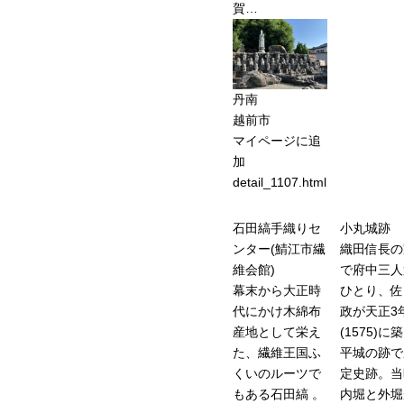
賀…
丹南
越前市
マイページに追
加
detail_1107.html
石田縞手織りセ
小丸城跡
ンター(鯖江市繊
織田信長の
維会館)
で府中三人
幕末から大正時
ひとり、佐
代にかけ木綿布
政が天正3
産地として栄え
(1575)に
た、繊維王国ふ
平城の跡で
くいのルーツで
定史跡。当
もある石田縞 。
内堀と外堀