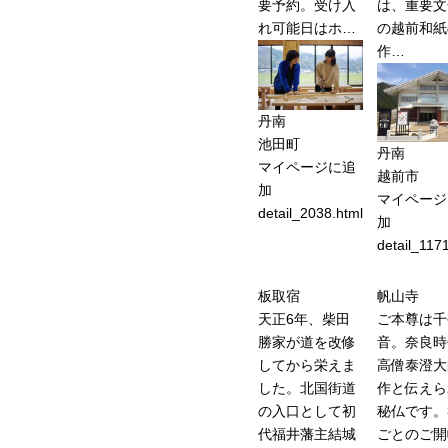
要予約。受け入
は、重要文
れ可能日はホ…
の越前和紙
作…
丹南
池田町
丹南
マイページに追
越前市
加
マイページ
detail_2038.html
加
detail_117
板取宿
帆山寺
天正6年、柴田
ご本尊は千
勝家が道を改修
音。奈良時
してから栄えま
高僧泰澄大
した。北国街道
作と伝えら
の入口として初
秘仏です。
代福井藩主結城
ごとのご開