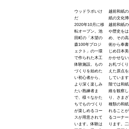
ウッドラボいけ
越前和紙
だ
紙の文化博
2020年10月に移
越前和紙の
転オープン。池
や歴史をは
田町の「木望の
め、その高
森100年プロジ
術から奉書
ェクト」の一環
じめ日本美
で作られた木工
かかせない
体験施設。もの
お札づくり
づくりを始めた
えた原点を
い初心者から、
しています
より深く楽しみ
階では和紙
たい熟練者ま
維を観察し
で、様々なかた
り、さまざ
ちでものづくり
種類の和紙
が楽しめるコー
れることが
スが用意されて
るコーナー
います。体験は
ります。二