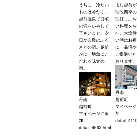
うちに 冷たい
よし越前が
ものは冷たく。
理他四季の
越前温泉で日頃
理好し。お
の労をいやして
い料理をお
下さいませ。夕
へ、大漁時
日が自慢のふる
い時はお裾
さとの宿。越前
に一品増や
かに・地魚にこ
ご提供いた
だわる味覚の
おります。
宿。
丹南
丹南
越前町
越前町
マイページ
マイページに追
加
加
detail_411
detail_4563.html