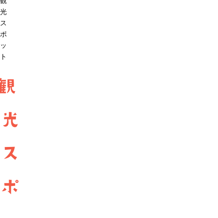
観
光
ス
ポ
ッ
ト
観
光
ス
ポ