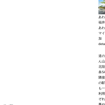
あわ
福井
あわ
マイ
加
deta
道の
ん山
北陸
条S
隣接
の駅
も一
利用
ぞれ
事や