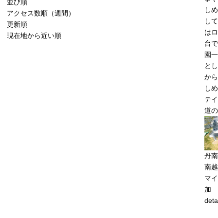
並び順
しめ
アクセス数順（週間）
して
更新順
はロ
現在地から近い順
台で
園一
とし
から
しめ
テイ
道の
丹南
南越
マイ
加
deta