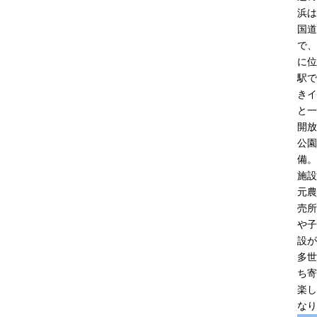
浜は
国道
で、
に位
駅で
きイ
と一
開放
公園
備。
施設
元農
売所
や子
設が
多世
ち寄
楽し
なり