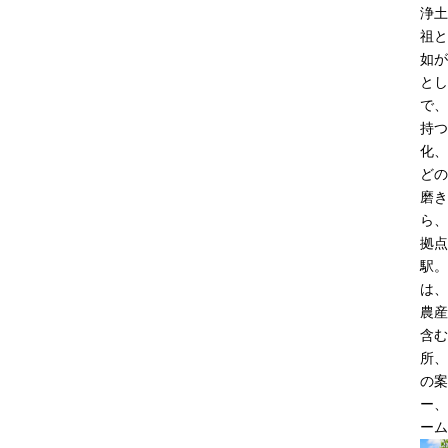
浄土
祖と
如が
とし
で、
持つ
化、
どの
磨き
ら、
拠点
駅。
は、
農産
含む
所、
の案
ー、
ーム