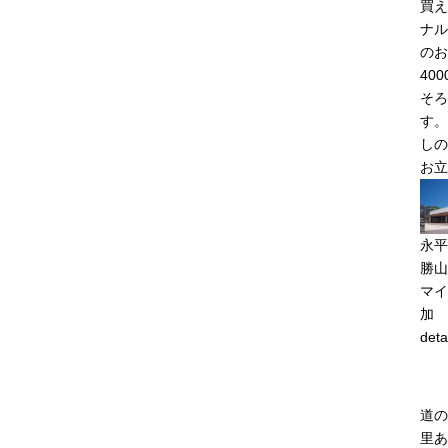
買え
ナル
のお
40
そろ
す。
しの
お立
永平
勝山
マイ
加
deta
道の
里あ