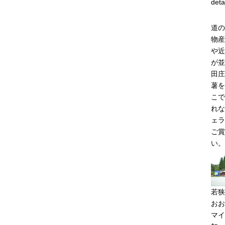
deta
道の
物産
や近
が並
田庄
薯を
こで
れな
ェラ
ご賞
い。
若狭
おお
マイ