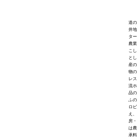
道の
井地
ター
農業
こし
とし
産の
物の
レス
流ホ
品の
ふの
ロビ
え、
房・
は農
承料