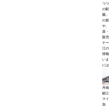
つつ
の駅
園」
の新
や、
器・
販売
ナー
江の
情報
いま
には
丹南
鯖江
マイ
加