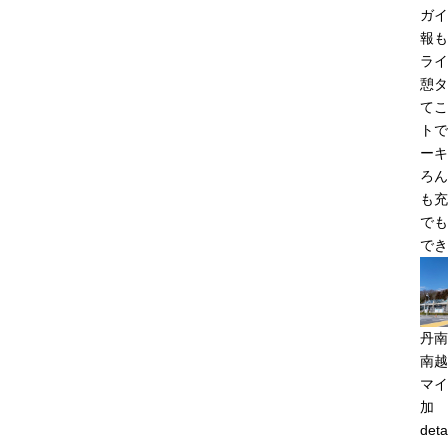
ガイ
報も
ライ
憩タ
てこ
トで
ーキ
ろん
も充
でも
でき
丹南
南越
マイ
加
deta