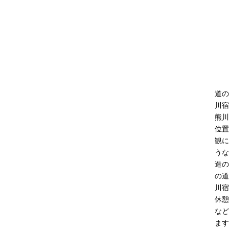
道の
川宿
熊川
位置
観に
うな
造の
の道
川宿
休憩
など
ます