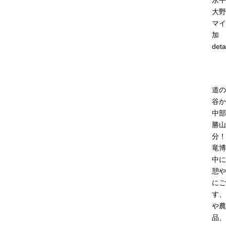
永平
大野
マイ
加
deta
道の
谷か
中部
勝山
分！
竜博
中に
憩や
にご
す、
や農
品、