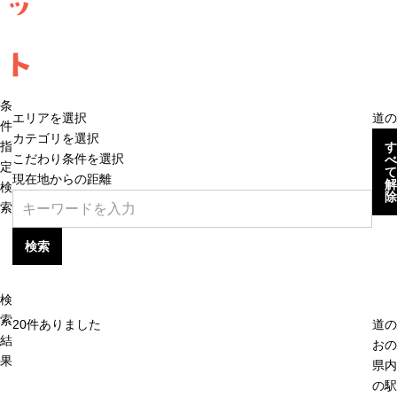
ッ
ト
条
エリアを選択
道の
件
カテゴリを選択
指
す
こだわり条件を選択
べ
定
て
現在地からの距離
解
検
除
索
検索
検
索
20
件ありました
道の
結
おの
果
県内
の駅