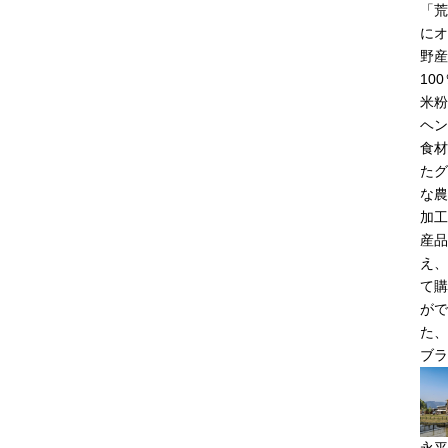
「荒
にオ
野産
10
米粉
ヘン
食材
たグ
な農
加工
産品
え、
て購
がで
た、
ブラ