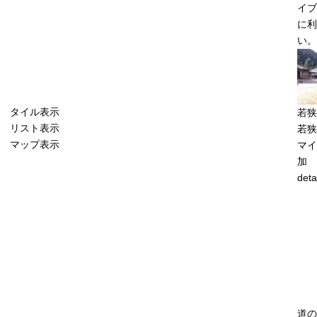
イブ
に利
い。
タイル表示
若狭
リスト表示
若狭
マップ表示
マイ
加
deta
道の