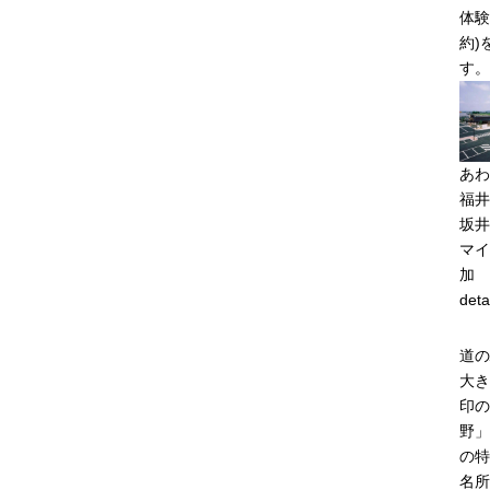
体験
約)
す。
あわ
福井
坂井
マイ
加
deta
道の
大き
印の
野」
の特
名所