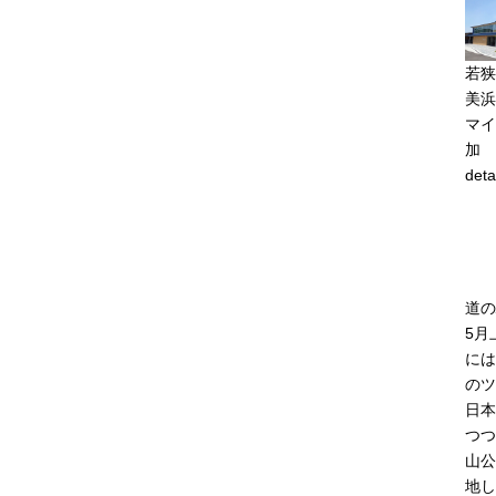
若狭
美浜
マイ
加
deta
道の
5月
には
のツ
日本
つつ
山公
地し