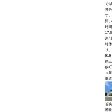
で湖
景色
す。
問い
時間
17
原則
時休
り、
919
県三
狭町
＜舞
車道
若狭
若狭