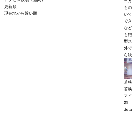
三方
更新順
もの
現在地から近い順
いて
でき
など
も飽
型ス
外で
ら秋
若狭
若狭
マイ
加
deta