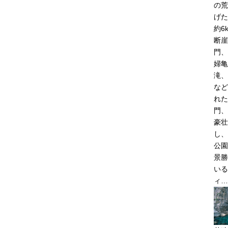
の荒
げた
約6
断崖
門、
婦亀
滝、
など
れた
門、
豪壮
し、
公園
景勝
いる
ィ…