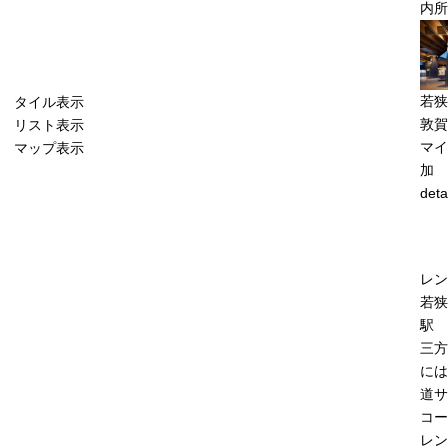
内所
若狭
タイル表示
敦賀
リスト表示
マイ
マップ表示
加
deta
レン
若狭
駅
三方
には
道サ
コー
レン