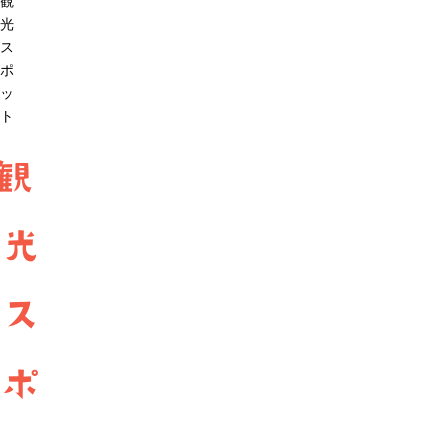
観
光
ス
ポ
ッ
ト
観
光
ス
ポ