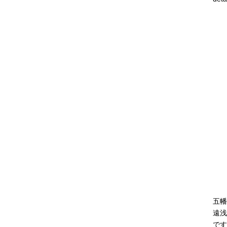
五幡
遠浅
です