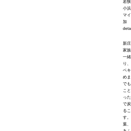
若狭
小浜
マイ
加
deta
新庄
家族
一緒
り、
ベキ
めま
でも
こと
った
で炭
るこ
す。
葉、
あふ