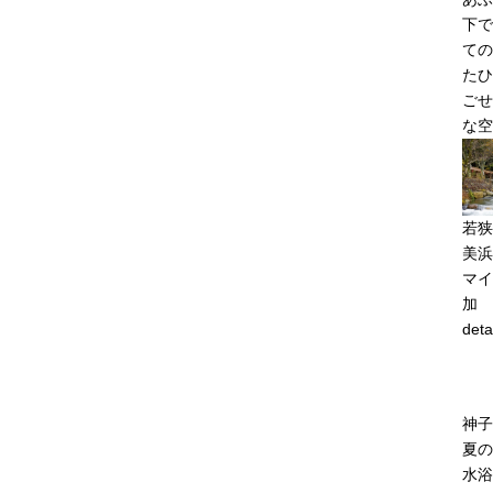
下で
ての
たひ
ごせ
な空
若狭
美浜
マイ
加
deta
神
夏の
水浴