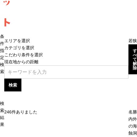
ッ
ト
条
エリアを選択
若狭
件
カテゴリを選択
指
す
こだわり条件を選択
べ
定
て
現在地からの距離
解
検
除
索
検索
検
索
246
件ありました
名勝
結
内外
果
の海
蝕洞