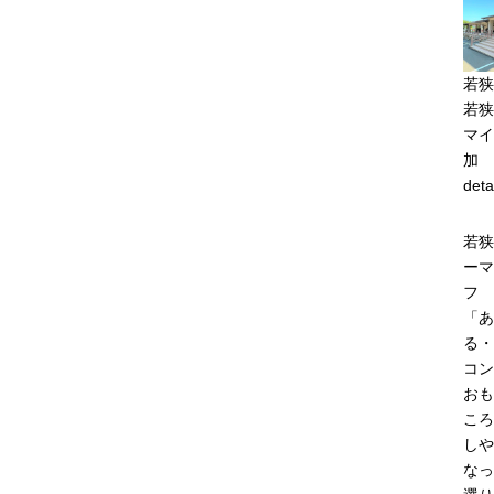
若狭
若狭
マイ
加
deta
若狭
ーマ
フ
「あ
る・
コン
おも
ころ
しや
なっ