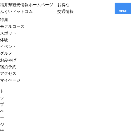
福井県観光情報ホームページ
お得な
ふくいドットコム
交通情報
MENU
特集
モデルコース
スポット
体験
イベント
グルメ
おみやげ
宿泊予約
アクセス
マイページ
ト
ッ
プ
ペ
ー
ジ