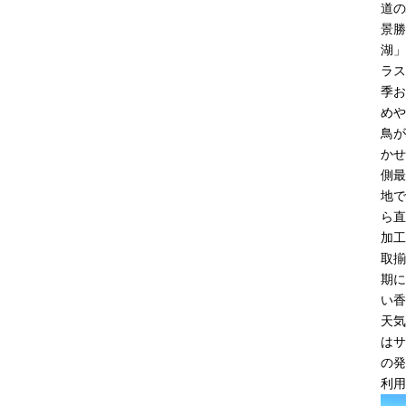
道の
景勝
湖」
ラス
季お
めや
鳥が
かせ
側最
地で
ら直
加工
取揃
期に
い香
天気
はサ
の発
利用