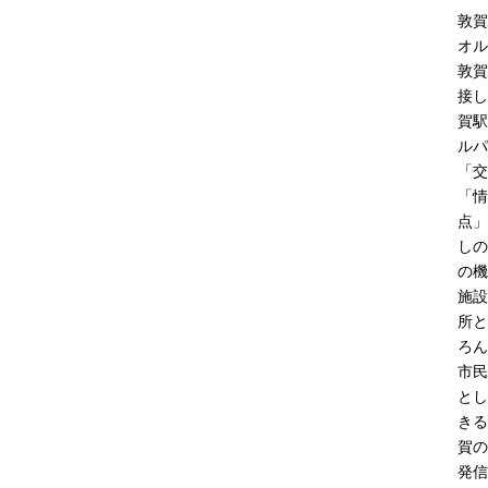
敦賀
オル
敦賀
接し
賀駅
ルパ
「交
「情
点」
しの
の機
施設
所と
ろん
市民
とし
きる
賀の
発信