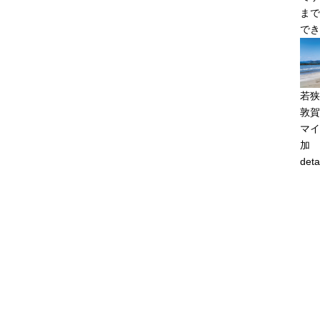
まで
でき
若狭
敦賀
マイ
加
deta