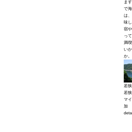
ます
で海
は、
味し
宿や
って
満喫
いか
か。
若狭
若狭
マイ
加
deta