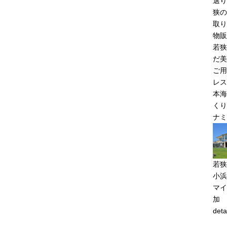
選り
狭の
取り
物販
若狭
だ美
ご用
レス
本海
くり
ナミ
若狭
小浜
マイ
加
deta