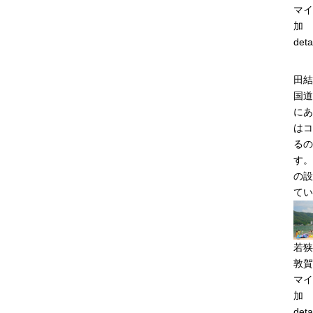
マイ
加
deta
田結
国道
にあ
はコ
るの
す。
の設
てい
若狭
敦賀
マイ
加
deta