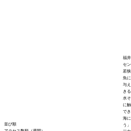
福井
セン
若狭
魚に
与え
きる
水そ
に触
でき
海に
並び順
う」
アクセス数順（週間）