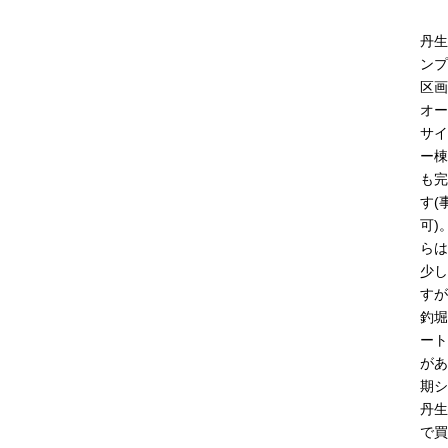
丹生
ンプ
区画
オー
サイ
ー棟
も完
す(
可)
らは
少し
すが
釣堀
ート
があ
期シ
丹生
で買