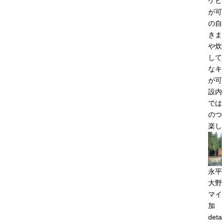
ケビ
が可
の自
きま
や炊
して
なキ
が可
設内
では
のつ
楽し
永平
大野
マイ
加
deta