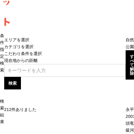
ッ
ト
条
エリアを選択
自然
件
カテゴリを選択
公園
指
こだわり条件を選択
定
す
現在地からの距離
べ
検
て
解
索
除
検索
検
索
212
件ありました
永平
結
20
果
頭竜
級河