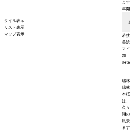
ます
年開
タイル表示
リスト表示
マップ表示
若狭
美浜
マイ
加
deta
瑞林
瑞林
本桜
は、
久々
湖の
風景
ます