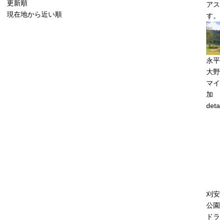
更新順
アス
現在地から近い順
す。
永平
大野
マイ
加
deta
刈安
公園
ドラ