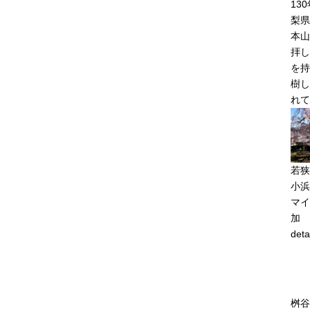
13
梨県
本山
拝し
を持
樹し
れて
若狭
小浜
マイ
加
deta
桝谷