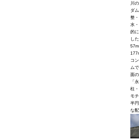
川の
ダム
整・
水・
的に
した
57
17
コン
ムで
面の
「永
柱・
モチ
半円
な配