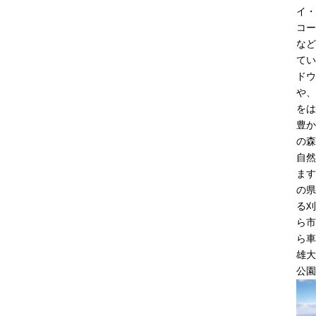
イ・
コー
など
てい
ドウ
や、
をは
豊か
の森
自然
ます
の県
る刈
ら市
ら車
雄大
公園