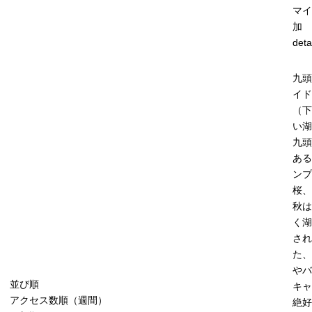
マイ
加
deta
九頭
イド
（下
い湖
九頭
ある
ンプ
桜、
秋は
く湖
され
た、
やバ
並び順
キャ
アクセス数順（週間）
絶好