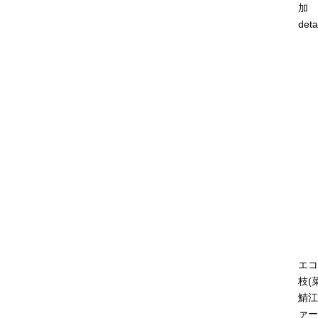
加
deta
エコ
枝(
鯖江
ァー