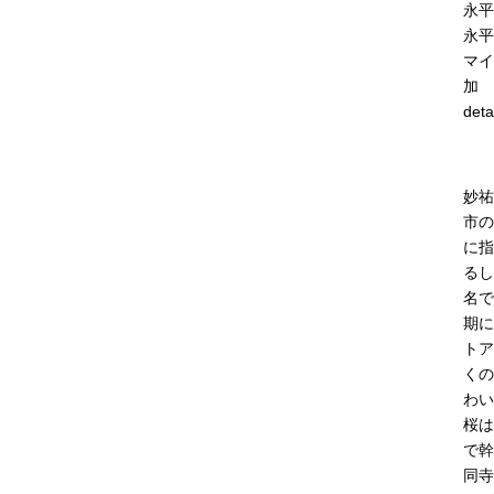
永平
永平
マイ
加
deta
妙祐
市の
に指
るし
名で
期に
トア
くの
わい
桜は
で幹
同寺