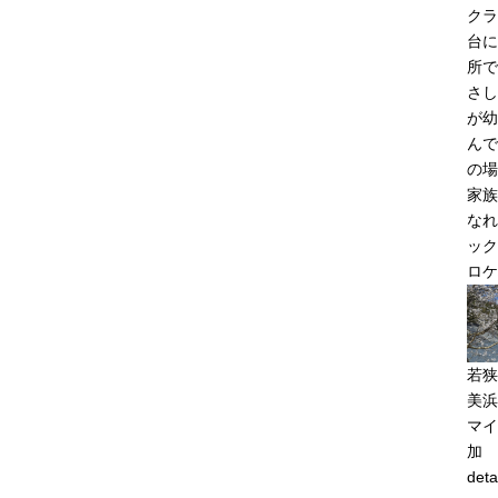
クラ
台に
所で
さし
が幼
んで
の場
家族
なれ
ック
ロケ
若狭
美浜
マイ
加
deta