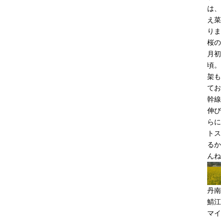
は、
え菜
りま
桜の
月初
頃。
架も
てお
幹線
伸び
らに
トス
るか
んね
丹南
鯖江
マイ