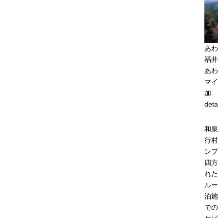
あわ
福井
あわ
マイ
加
deta
和泉
行村
ンプ
四方
れた
ルー
泊施
での