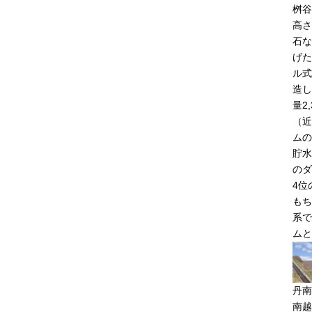
桝谷
高さ
石な
げた
ル式
造し
量2
（近
ムの
貯水
のダ
4位
もち
系で
ムと
丹南
南越