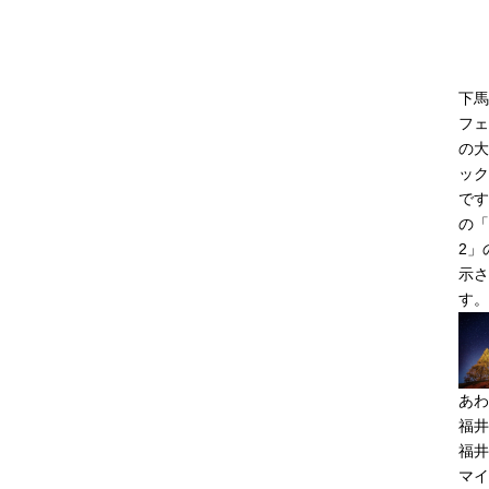
下馬
フェ
の大
ック
です
の「
2」
示さ
す。
あわ
福井
福井
マイ