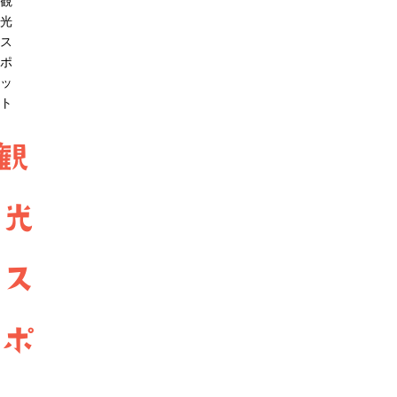
観
光
ス
ポ
ッ
ト
観
光
ス
ポ