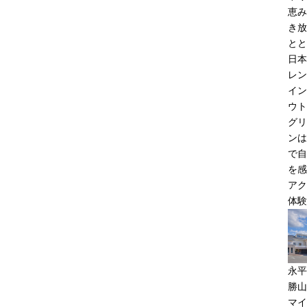
恵み
き放
とと
日本
レン
イン
ウト
グリ
ンは
で自
を感
アク
体験
永平
勝山
マイ