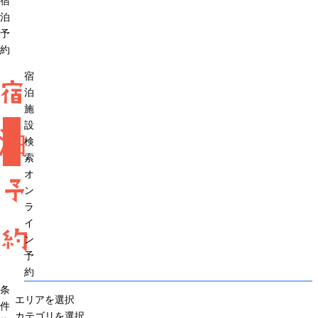
宿
泊
予
約
宿
宿
泊
施
設
泊
検
索
オ
予
ン
ラ
イ
約
ン
予
約
条
エリアを選択
件
カテゴリを選択