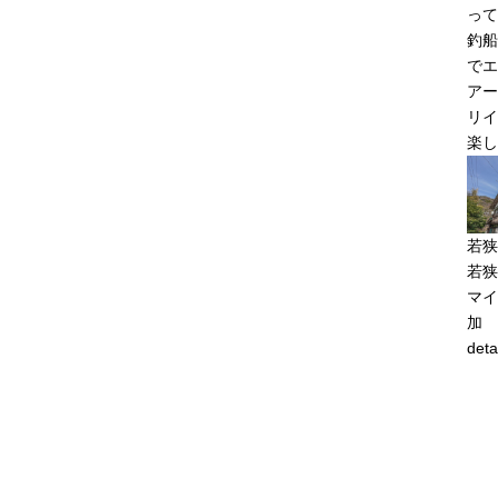
って
釣船
でエ
アー
リイ
楽し
若狭
若狭
マイ
加
deta