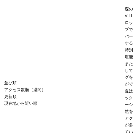
森の
VIL
ロッ
プで
バー
する
特別
堪能
また
して
グを
並び順
がで
アクセス数順（週間）
夏は
更新順
ック
現在地から近い順
ーシ
然を
アク
が多
てい