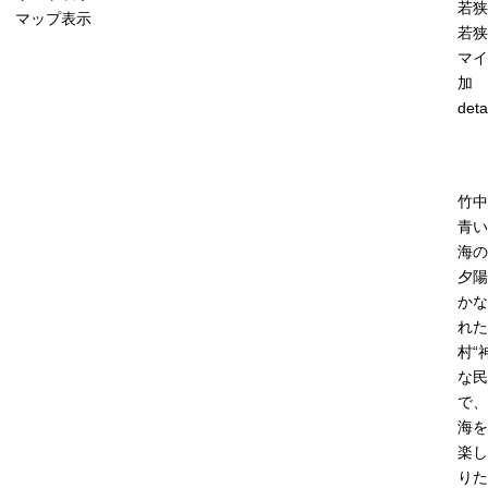
若狭
マップ表示
若狭
マイ
加
deta
竹中
青い
海の
夕陽
かな
れた
村“
な民
で、
海を
楽し
りた