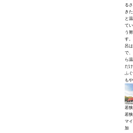
るさ
きた
と温
てい
う努
す。
呂は
で、
ら温
だけ
ふぐ
もや
若狭
若狭
マイ
加