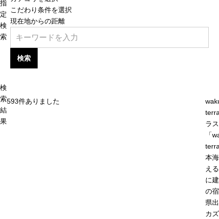
指
こだわり条件を選択
定
現在地からの距離
検
索
検索
検
索
593
件ありました
wak
結
ter
果
ラス
「w
ter
本海
える
に建
の宿
県出
カズ