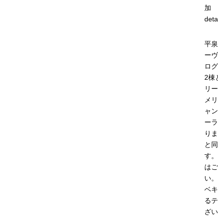
加
deta
平泉
ーヴ
ログ
2棟
リー
メリ
ャン
ーラ
りま
と同
す。
はご
い。
ベキ
るテ
ざい