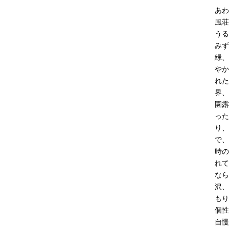
あわ
風荘
うる
みず
緑、
やか
れた
界、
園露
った
り、
で、
時の
れて
なら
沢、
もり
個性
自慢