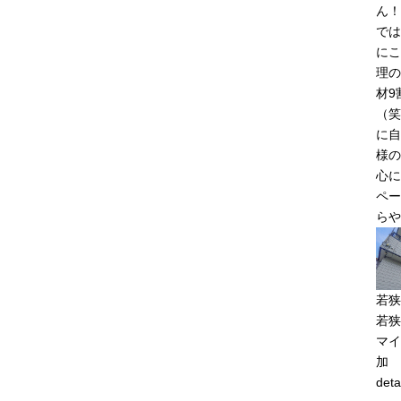
ん！
では
にこ
理の
材9
（笑
に自
様の
心に
ペー
らや
若狭
若狭
マイ
加
deta