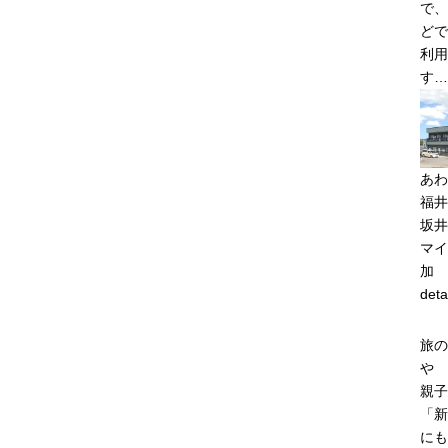
で、
どで
利用
す…
あわ
福井
坂井
マイ
加
deta
旅の
や
親子
「新
にも