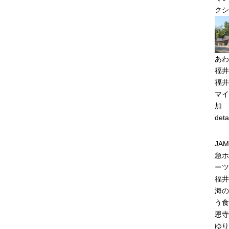
クシ
あわ
福井
福井
マイ
加
deta
JA
急ホ
ーツ
福井
海の
う食
恩寺
ゆり