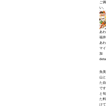
ご満
い。
あわ
福井
あわ
マイ
加
deta
魚美
山と
た自
です
と旬
た料
けて