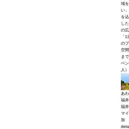
域を
い」
を込
した
の広
「1
のプ
空間
まで
ベン
人）
あわ
福井
福井
マイ
加
deta