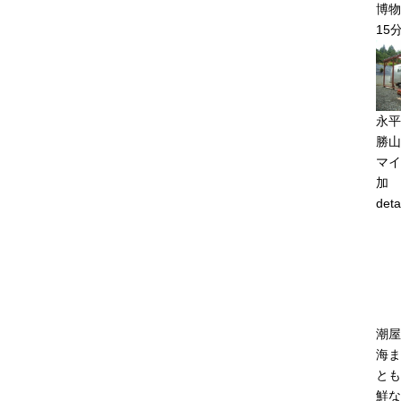
博物
15
永平
勝山
マイ
加
deta
潮屋
海ま
とも
鮮な