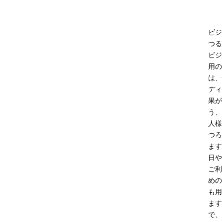
ビジ
つる
ビジ
用の
は、
ディ
果が
う、
人様
つろ
ます
日や
ご利
めの
も用
ます
で、