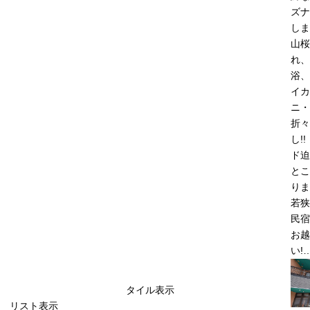
ズナ
しま
山桜
れ、
浴、
イカ
ニ・
折々
し!
ド迫
とこ
りま
若
民宿
お越
い!
タイル表示
リスト表示