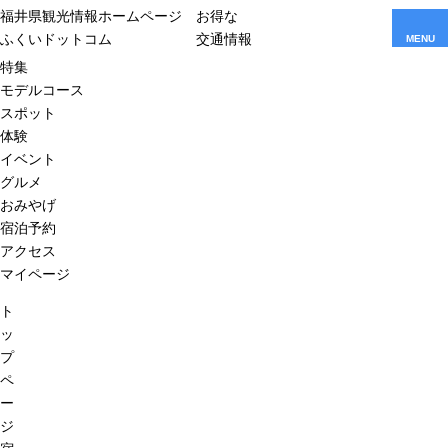
福井県観光情報ホームページ
お得な
ふくいドットコム
交通情報
MENU
特集
モデルコース
スポット
体験
イベント
グルメ
おみやげ
宿泊予約
アクセス
マイページ
ト
ッ
プ
ペ
ー
ジ