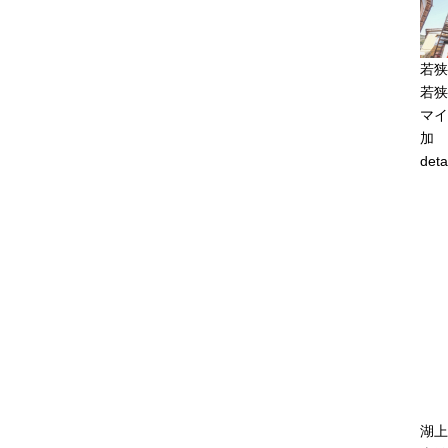
若狭
若狭
マイ
加
deta
湖上