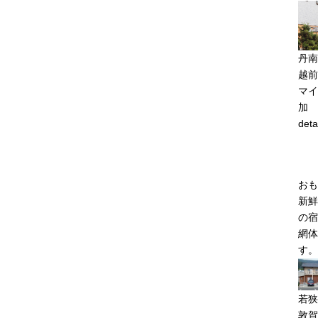
丹南
越前
マイ
加
deta
おも
新鮮
の宿
網体
す。
若狭
敦賀