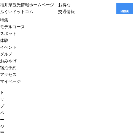
福井県観光情報ホームページ
お得な
ふくいドットコム
交通情報
MENU
特集
モデルコース
スポット
体験
イベント
グルメ
おみやげ
宿泊予約
アクセス
マイページ
ト
ッ
プ
ペ
ー
ジ