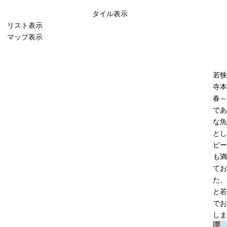
タイル表示
リスト表示
マップ表示
若
寺本
春～
であ
な魚
とし
ピー
も満
てお
た、
と若
でお
しま