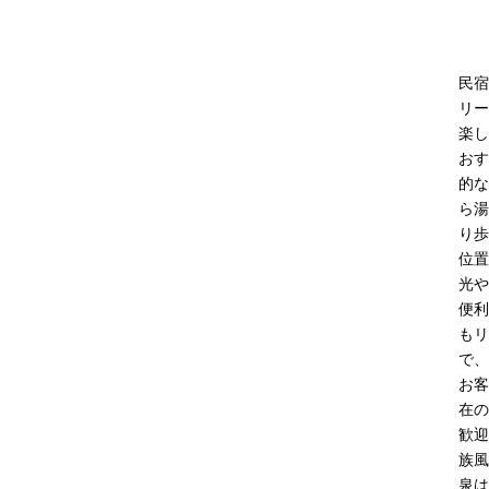
民宿
リー
楽し
おす
的な
ら湯
り歩
位置
光や
便利
もリ
で、
お客
在の
歓迎
族風
泉は