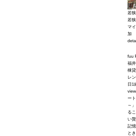
若狭
若狭
マイ
加
deta
fuu 
福井
棟貸
レン
日1
vi
ート
～」
るこ
い贅
記憶
とき