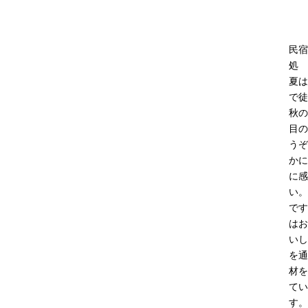
民宿
処 
夏は
で徒
秋の
目の
うぞ
かに
に感
い。
です
はお
いし
を通
材を
てい
す。