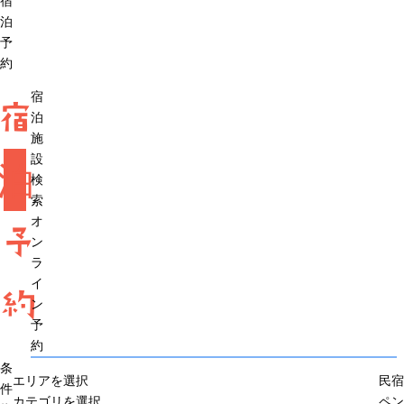
宿
泊
予
約
宿
宿
泊
施
設
泊
検
索
オ
予
ン
ラ
イ
約
ン
予
約
条
エリアを選択
民宿
件
カテゴリを選択
ペン