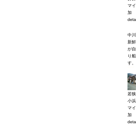
マイ
加
deta
中川
新鮮
が自
り船
す。
若狭
小浜
マイ
加
deta