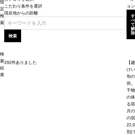
指
こだわり条件を選択
ョン
定
現在地からの距離
検
す
べ
索
て
解
除
検索
検
索
292
件ありました
【越
結
けい
果
旬の
供。
干物
の体
る宿
月の
の宿
22,
別)