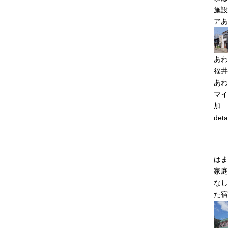
施設
アあ
あわ
福井
あわ
マイ
加
deta
はま
家庭
なし
た宿