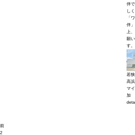
伴で
しく
「ワ
伴」
上、
願い
す。
若狭
高浜
マイ
加
deta
前
2