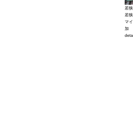
若狭
若狭
マイ
加
deta