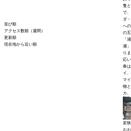
隻と
で、
ダ・
並び順
への
アクセス数順（週間）
の五
更新順
「浦
現在地から近い順
瀬」
りま
応い
春は
イ、
マイ
物と
カ、
若狭
おお