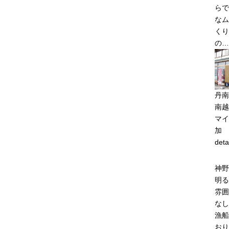
らで
なム
くり
の…
丹南
南越
マイ
加
deta
神野
明る
雰囲
なし
漁船
おり