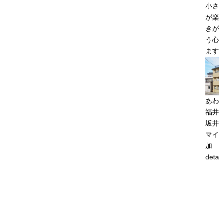
小さ
が楽
きが
う心
ます
あわ
福井
坂井
マイ
加
deta