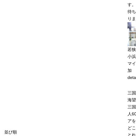
す。
待ち
りま
若狭
小浜
マイ
加
deta
三
海望
三国
人6
アを
どこ
並び順
とれ