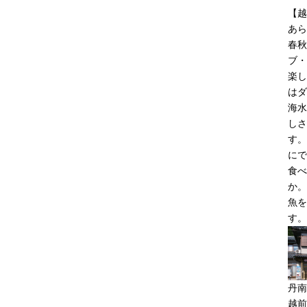
【越
あら
春秋
ブ・
楽し
はダ
海水
しさ
す。
にで
食べ
か。
魚を
す。
丹南
越前