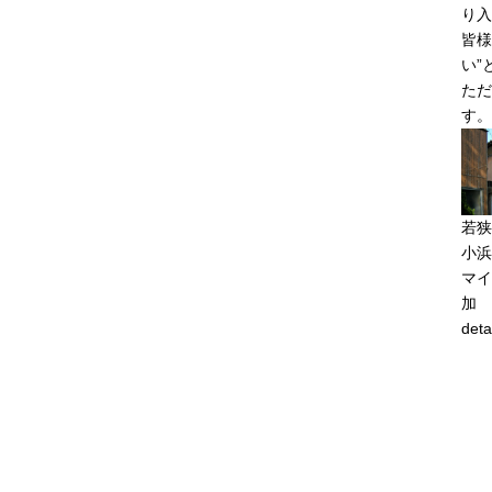
り入
皆様
い”
ただ
す。
若狭
小浜
マイ
加
deta