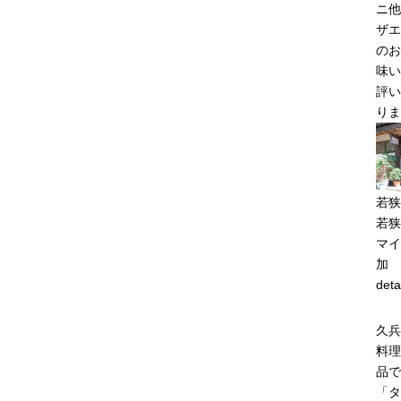
ニ他
ザエ
のお
味い
評い
りま
若狭
若狭
マイ
加
deta
久兵
料理
品で
「タ