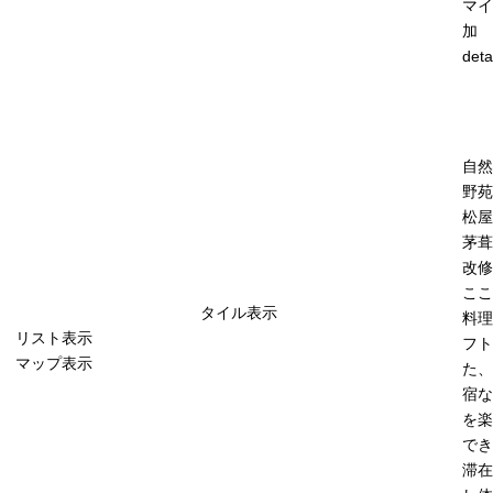
マイ
加
deta
自然
野苑
松屋
茅葺
改修
ここ
タイル表示
料理
リスト表示
フト
マップ表示
た、
宿な
を楽
でき
滞在