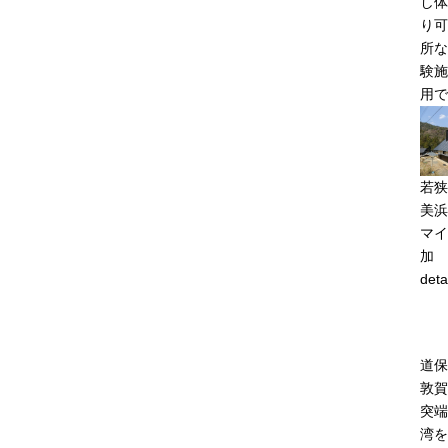
し体
り可
所な
験施
用で
若狭
美浜
マイ
加
deta
道保
敦賀
突端
湾を