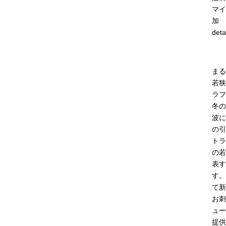
マイ
加
deta
まる
若狭
ラフ
冬の
波に
の引
トラ
の若
表す
す。
て新
お刺
ュー
提供