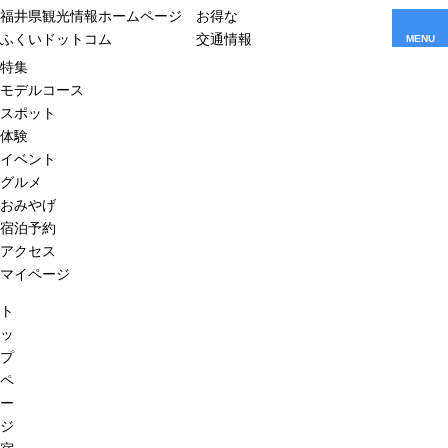
福井県観光情報ホームページ
お得な
ふくいドットコム
交通情報
MENU
特集
モデルコース
スポット
体験
イベント
グルメ
おみやげ
宿泊予約
アクセス
マイページ
ト
ッ
プ
ペ
ー
ジ