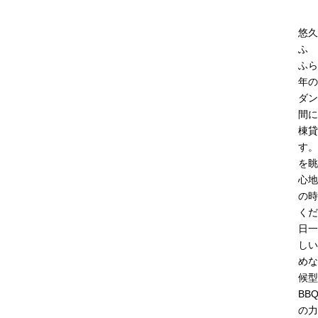
悠久
ふ
ふら
年の
ダン
間に
棟貸
す。
を眺
心地
の時
くだ
日一
しい
めな
候型
BB
の力