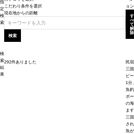
指
こだわり条件を選択
ョン
定
現在地からの距離
検
す
べ
索
て
解
除
検索
検
索
292
件ありました
民宿
結
三国
果
ビー
1分
魚釣
ポー
の海
ます
三国
され
魚が