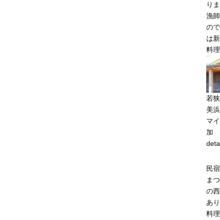
りま
漁師
ので
は新
料理
若狭
美浜
マイ
加
deta
民宿
まつ
の西
あり
料理