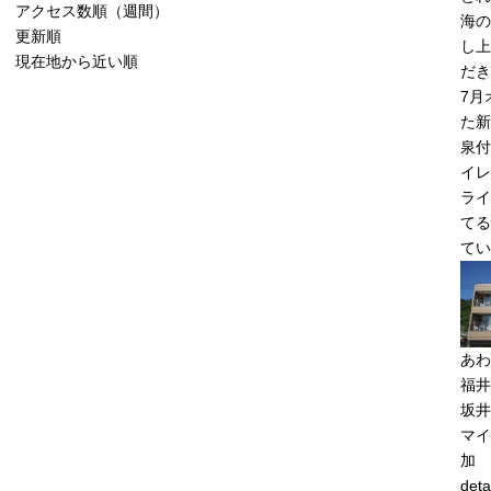
アクセス数順（週間）
海の
更新順
し上
現在地から近い順
だき
7月
た新
泉付
イレ
ライ
てる
てい
あわ
福井
坂井
マイ
加
deta