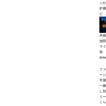
ンが
炉裏
ビ…
丹南
池田
マイ
加
deta
ファ
ージ
平屋
一棟
し別
リー
くら