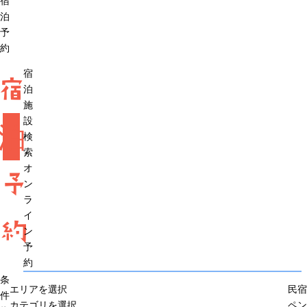
宿
泊
予
約
宿
宿
泊
施
設
泊
検
索
オ
予
ン
ラ
イ
約
ン
予
約
条
エリアを選択
民宿
件
カテゴリを選択
ペン