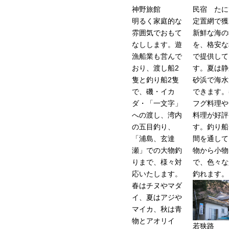
神野旅館
民宿 たに
明るく家庭的な
定置網で獲
雰囲気でおもて
新鮮な海の
なしします。遊
を、格安な
漁船業も営んで
で提供して
おり、渡し船2
す。夏は静
隻と釣り船2隻
砂浜で海水
で、磯・イカ
できます。
ダ・「一文字」
フグ料理や
への渡し、湾内
料理が好評
の五目釣り、
す。釣り船
「浦島、玄達
間を通して
瀬」での大物釣
物から小物
りまで、様々対
で、色々な
応いたします。
釣れます。
春はチヌやマダ
イ、夏はアジや
マイカ、秋は青
物とアオリイ
若狭路