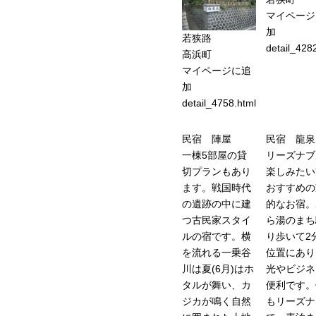
マイページ
加
若狭路
detail_428
高浜町
マイページに追
加
detail_4758.html
民宿 陣屋
民宿 龍泉
一棟5部屋の貸
リーズナブ
切プランもあり
楽しみたい
ます。戦国時代
おすすめの
の遺跡の中に建
的なお宿。
つ古民家スタイ
ら湯のまち
ルの宿です。横
り歩いて2
を流れる一乗谷
位置にあり
川は夏(6月)はホ
光やビジネ
タルが舞い、カ
便利です。
ジカが鳴く自然
もリーズナ