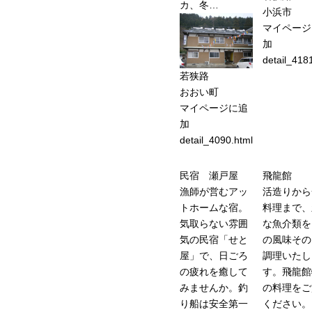
カ、冬…
小浜市
マイページ
加
detail_418
若狭路
おおい町
マイページに追
加
detail_4090.html
民宿 瀬戸屋
飛龍館
漁師が営むアッ
活造りから
トホームな宿。
料理まで、
気取らない雰囲
な魚介類を
気の民宿「せと
の風味その
屋」で、日ごろ
調理いたし
の疲れを癒して
す。飛龍館
みませんか。釣
の料理をご
り船は安全第一
ください。