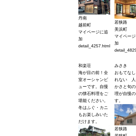
丹南
若狭路
越前町
美浜町
マイページに追
マイページ
加
加
detail_4257.html
detail_482
和楽荘
みさき
海が目の前！全
おもてなし
室オーシャンビ
れない 人
ューです。自慢
かさと旬の
の懐石料理をご
理が自慢の
堪能ください。
す。
冬はふぐ・カニ
もお楽しみいた
だけます。
若狭路
若狭町