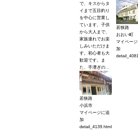
で、キスからタ
イまで五目釣り
を中心に営業し
ています。子供
若狭路
から大人まで、
おおい町
家族連れでお楽
マイページ
しみいただけま
加
す。初心者も大
detail_408
歓迎です。ま
た、手漕ぎの…
若狭路
小浜市
マイページに追
加
detail_4139.html