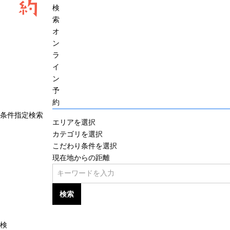
約
検
索
オ
ン
ラ
イ
ン
予
約
条件指定検索
エリアを選択
カテゴリを選択
こだわり条件を選択
現在地からの距離
検索
検