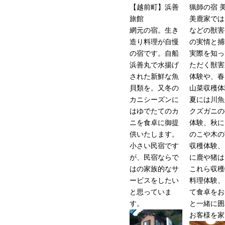
【越前町】浜善
猟師の宿 
旅館
美鹿家では
網元の宿。生き
などの獣害
造り料理が自慢
の実情と捕
の宿です。自船
実際を知っ
浜善丸で水揚げ
ただく獣害
された新鮮な魚
体験や、春
貝類を。又冬の
山菜収穫体
カニシーズンに
夏には川魚
はゆでたてのカ
クズガニの
ニを食卓に御提
体験、秋に
供いたします。
のこや木の
小さい民宿です
収穫体験、
が、民宿ならで
に鹿や猪は
はの家族的なサ
これら収穫
ービスをしたい
料理体験、
と思っていま
て食卓をお
す。
と一緒に囲
お客様を家