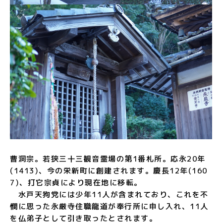
曹洞宗。若狭三十三観音霊場の第1番札所。応永20年
(1413)、今の栄新町に創建されます。慶長12年(160
7)、打它宗貞により現在地に移転。
水戸天狗党には少年11人が含まれており、これを不
憫に思った永厳寺住職龍道が奉行所に申し入れ、11人
を仏弟子として引き取ったとされます。