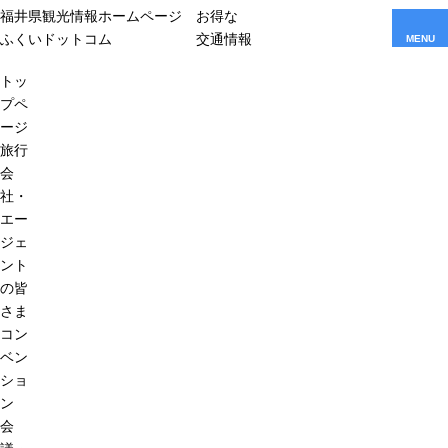
福井県観光情報ホームページ
お得な
ふくいドットコム
交通情報
MENU
トッ
プペ
ージ
旅行
会
社・
エー
ジェ
ント
の皆
さま
コン
ベン
ショ
ン
会