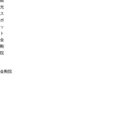
観
光
ス
ポ
ッ
ト
金
剛
院
金剛院