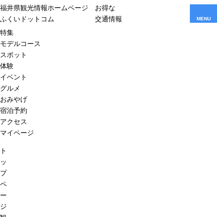
福井県観光情報ホームページ
お得な
ふくいドットコム
交通情報
MENU
特集
モデルコース
スポット
体験
イベント
グルメ
おみやげ
宿泊予約
アクセス
マイページ
ト
ッ
プ
ペ
ー
ジ