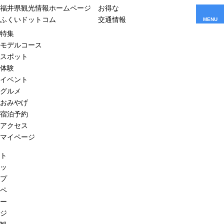
福井県観光情報ホームページ
お得な
ふくいドットコム
交通情報
MENU
特集
モデルコース
スポット
体験
イベント
グルメ
おみやげ
宿泊予約
アクセス
マイページ
ト
ッ
プ
ペ
ー
ジ