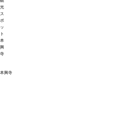
観
光
ス
ポ
ッ
ト
本
興
寺
本興寺