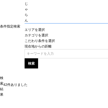
じ
ゃ
ら
ん
条件指定検索
エリアを選択
カテゴリを選択
こだわり条件を選択
現在地からの距離
検索
検
索
42
件ありました
結
果