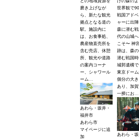
どの地域資源を
けの森のよ
磨き上げなが
世界観で9
ら、新たな観光
戦国アドベ
拠点となる道の
ャーに出陣
駅。施設内に
森に潜む戦
は、お食事処、
代の山城へ
農産物直売所を
こそ〜 神
含む売店、休憩
跡は、森の
所、観光や道路
潜む戦国時
の案内コーナ
城郭遺構で
ー、シャワール
東京ドーム約
ーム…
個分の大き
あり、加賀
一揆にお…
あわら・坂井・
福井市
あわら市
マイページに追
あわら・坂
加