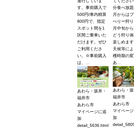
運行していま
てください
す。事前購入で
分食べ放題
500円/車内精算
月からはブ
800円で、指定
べりー狩り
スポット間を1
月中旬から
区間ご乗車いた
どう狩り体
だけます。ぜひ
楽しめます
ご利用くださ
天候等によ
い。※事前購入
穫時期の変
は、…
あ…
あわら・坂
あわら・坂井・
福井市
福井市
あわら市
あわら市
マイページ
マイページに追
加
加
detail_580
detail_5636.html