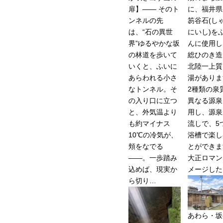
扉】―― そのト
に、福井県
ンネルの先
笏谷石(し
は、“石の異世
にいし)を
界”ゆるやかな坂
んに使用し
の林道を歩いて
総ひのき造
いくと、ふいに
北陸一上質
あらわれる小さ
湯がありま
なトンネル。そ
2種類の泉
の入り口に立つ
異なる源泉
と、外気温より
用し、源泉
も約マイナス
流しで、5
10℃の冷気が、
浴槽で楽し
頬をなでる
とができま
――。一歩踏み
大正ロマン
込めば、現実か
メージした
ら切り…
あわら・坂