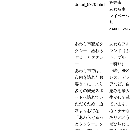
福井市
detail_5970.html
あわら市
マイページ
加
detail_584
あわら市観光タ
あわらフル
クシー あわら
ランド（ぶ
ぐるっとタクシ
う、ブルー
ー
ー狩り）
あわら市では、
巨峰、BK
市内を訪れたお
レス、デラ
客さまに、より
アなど、自
多くの観光スポ
恵みを最大
ットへ訪れてい
生かして栽
ただくため、通
ています。
常よりお得な
心・安全な
「あわらぐるっ
ありぶどう
とタクシー」を
ぜひ味わっ