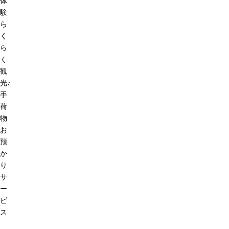
体
験
ら
く
ら
く
観
光♪
手
荷
物
お
預
か
り
サ
ー
ビ
ス