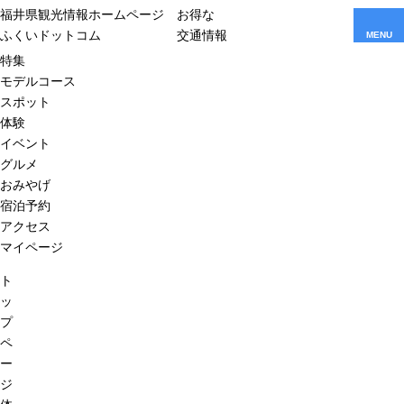
福井県観光情報ホームページ
お得な
ふくいドットコム
交通情報
MENU
特集
モデルコース
スポット
体験
イベント
グルメ
おみやげ
宿泊予約
アクセス
マイページ
ト
ッ
プ
ペ
ー
ジ