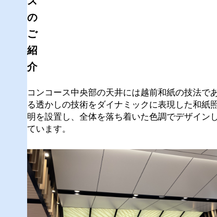
ス
の
ご
紹
介
コンコース中央部の天井には越前和紙の技法で
る透かしの技術をダイナミックに表現した和紙
明を設置し、全体を落ち着いた色調でデザイン
ています。