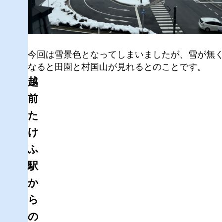
今回は雪景色となってしまいましたが、雪が無
なると田園と村国山が見れるとのことです。
越
前
た
け
ふ
駅
か
ら
の