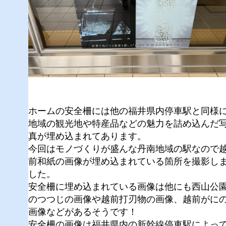
ホームの安全柵には他の福井県内停車駅と同様
地域の観光地や特産品などの魅力を詰め込んだ
真が埋め込まれてあります。
今回はモノづくりが盛んな丹南地域の駅なので
前和紙の画像が埋め込まれている箇所を撮影し
した。
安全柵に埋め込まれている画像は他にも
西山公
のつつじ
の画像や
越前打刃物
の画像、
越前がに
画像などがあるそうです！
安全柵の画像は福井県内の新幹線停車駅によっ