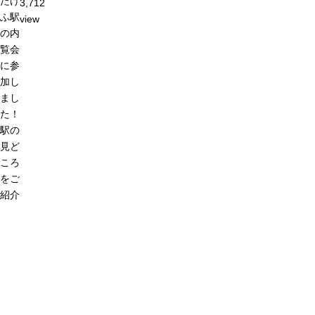
たけ
3,712
ふ駅
view
の内
覧会
に参
加し
まし
た！
駅の
見ど
ころ
をご
紹介