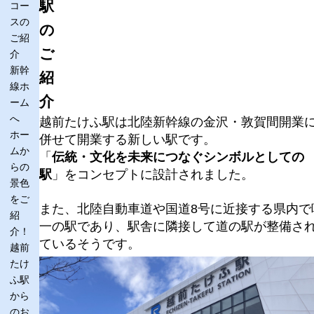
駅
コー
スの
の
ご紹
ご
介
新幹
紹
線ホ
介
ーム
へ
越前たけふ駅は北陸新幹線の金沢・敦賀間開業
ホー
併せて開業する新しい駅です。
ムか
「
伝統・文化を未来につなぐシンボルとしての
らの
駅
」をコンセプトに設計されました。
景色
をご
また、北陸自動車道や国道8号に近接する県内で
紹
一の駅であり、駅舎に隣接して道の駅が整備さ
介！
ているそうです。
越前
たけ
ふ駅
から
のお