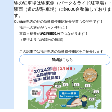
駅の駐車場は駅東側（パーク＆ライド駐車場）
駅西（道の駅駐車場）に約600台整備しておりま
す。
Column
福井県内の他の新幹線停車駅紹介記事も公開中です！
福井への旅ががもっと便利に！
東京⇔福井が
約2時間51分
でつながります！
（現行よりも
約33分の短縮
）
この記事では福井県内の新幹線停車駅をご紹介します！
詳細はこちら