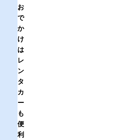
お
で
か
け
は
レ
ン
タ
カ
ー
も
便
利