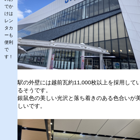
でか
けは
レン
タカ
ーも
便利
で
す！
駅の外壁には越前瓦約11,000枚以上を採用して
るそうです。
銀鼠色の美しい光沢と落ち着きのある色合いが
しいです。