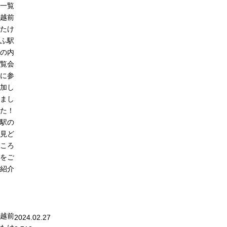
一覧
越前
たけ
ふ駅
の内
覧会
に参
加し
まし
た！
駅の
見ど
ころ
をご
紹介
越前
2024.02.27