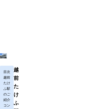
越
目次
前
越前
たけ
た
ふ駅
け
のご
紹介
ふ
コン