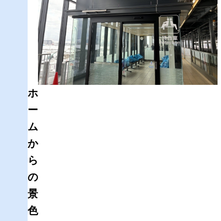
ホ
ー
ム
か
ら
の
景
色