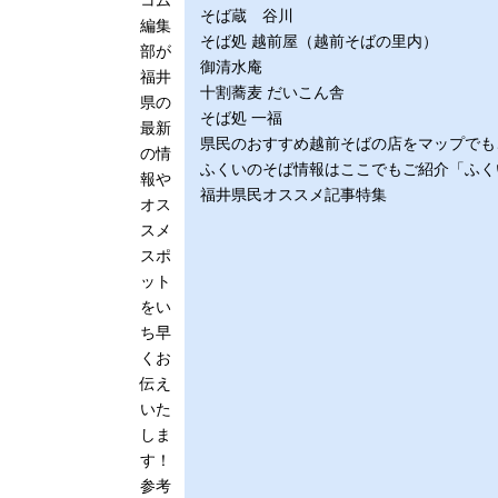
コム
そば蔵 谷川
編集
そば処 越前屋（越前そばの里内）
部が
御清水庵
福井
十割蕎麦 だいこん舎
県の
そば処 一福
最新
県民のおすすめ越前そばの店をマップでも
の情
ふくいのそば情報はここでもご紹介「ふくいそ
報や
福井県民オススメ記事特集
オス
スメ
スポ
ット
をい
ち早
くお
伝え
いた
しま
す！
参考