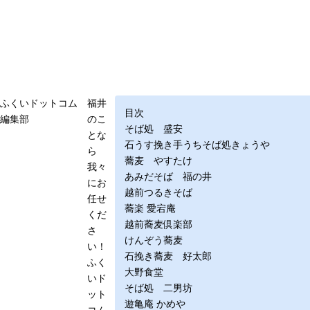
ふくいドットコム
福井
目次
編集部
のこ
そば処 盛安
とな
石うす挽き手うちそば処きょうや
ら
蕎麦 やすたけ
我々
あみだそば 福の井
にお
越前つるきそば
任せ
蕎楽 愛宕庵
くだ
越前蕎麦倶楽部
さ
けんぞう蕎麦
い！
石挽き蕎麦 好太郎
ふく
大野食堂
いド
そば処 二男坊
ット
遊亀庵 かめや