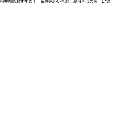
福井県民おすすめ！「福井県のいちおし越前そばの店」17選