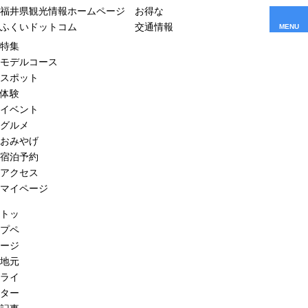
福井県観光情報ホームページ
お得な
ふくいドットコム
交通情報
MENU
特集
モデルコース
スポット
体験
イベント
グルメ
おみやげ
宿泊予約
アクセス
マイページ
トッ
プペ
ージ
地元
ライ
ター