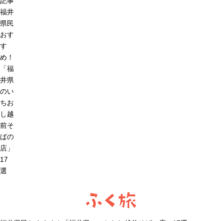
記事
福井
県民
おす
す
め！
「福
井県
のい
ちお
し越
前そ
ばの
店」
17
選
ふく旅