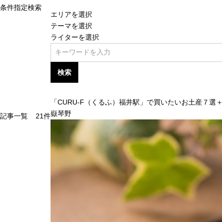
条件指定検索
エリアを選択
テーマを選択
ライターを選択
検索
「CURU-F（くるふ）福井駅」で買いたいお土産７選
嶽琴野
記事一覧
21
件